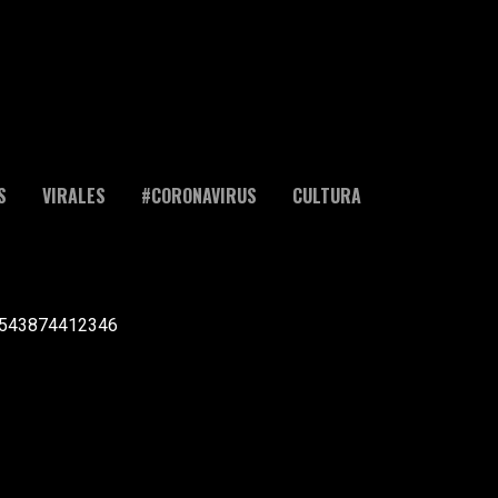
S
VIRALES
#CORONAVIRUS
CULTURA
l +543874412346