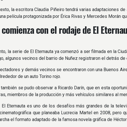
exto, la escritora Claudia Piñeiro tendrá varias adaptaciones de 
 una película protagonizada por Érica Rivas y Mercedes Morán qu
x comienza con el rodaje de El Eternau
nto, la serie de El Eternauta ya comenzó a ser filmada en la Ci
o, algunos vecinos del barrio de Nuñez registraron el detrás de
spectadores y demás vecinos se encontraron con una Buenos Aires 
lrededor de un auto Torino rojo.
 también se pudo observar a Ricardo Darín, que en esta oportuni
ras, miembros de la producción y más vehículos similares al m
 El Eternauta es uno de los desafíos más grandes de la televis
cinematográfica que planeaba Lucrecia Martel en 2008, pero que 
rcha el formato adaptado de la famosa novela gráfica de Hécto