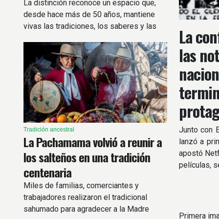
La distinción reconoce un espacio que,
desde hace más de 50 años, mantiene
vivas las tradiciones, los saberes y las
La con
celebraciones de la comunidad vallista y
las no
puneña.
nacion
termin
protag
Junto con 
Tradición ancestral
La Pachamama volvió a reunir a
lanzó a pri
los salteños en una tradición
apostó Netf
películas, 
centenaria
Miles de familias, comerciantes y
trabajadores realizaron el tradicional
sahumado para agradecer a la Madre
Primera ima