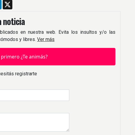
m
ebook
LinkedIn
X
 noticia
blicados en nuestra web. Evita los insultos y/o las
 cómodos y libres.
Ver más
 primero ¿Te animás?
esitás registrarte