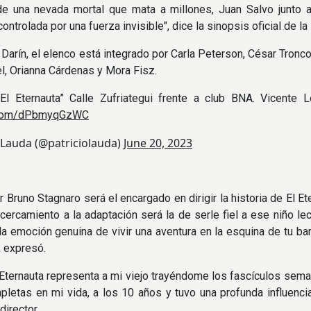
e una nevada mortal que mata a millones, Juan Salvo junto 
controlada por una fuerza invisible", dice la sinopsis oficial de la 
arín, el elenco está integrado por Carla Peterson, César Troncoso
l, Orianna Cárdenas y Mora Fisz.
“El Eternauta” Calle Zufriategui frente a club BNA. Vicente 
r.com/dPbmyqGzWC
 Lauda (@patriciolauda)
June 20, 2023
r Bruno Stagnaro será el encargado en dirigir la historia de El Ete
acercamiento a la adaptación será la de serle fiel a ese niño le
 la emoción genuina de vivir una aventura en la esquina de tu ba
, expresó.
 Eternauta representa a mi viejo trayéndome los fascículos sem
pletas en mi vida, a los 10 años y tuvo una profunda influenci
director.