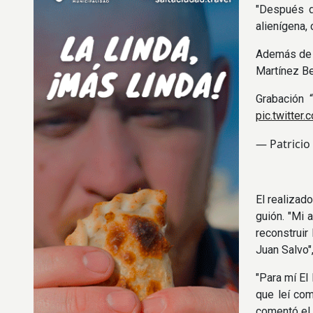
"Después d
alienígena, 
Además de D
Martínez Be
Grabación 
pic.twitte
— Patricio
El realizado
guión. "Mi 
reconstruir
Juan Salvo"
"Para mí El
que leí com
comentó el 