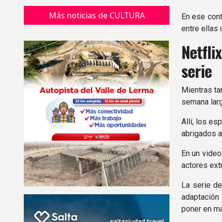
Tierra y pedir salud, trabajo y prosperidad
durante el nuevo ciclo.
Más noticias de CULTURA
En ese cont
entre ellas
Netfli
serie
Mientras ta
semana larg
Allí, los e
abrigados a
En un video
actores ext
La serie de
adaptación 
poner en ma