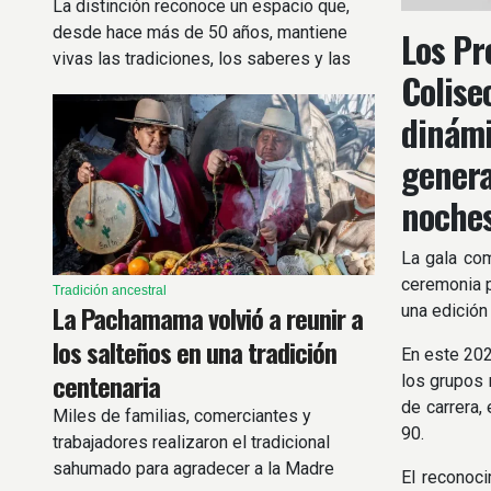
La distinción reconoce un espacio que,
desde hace más de 50 años, mantiene
Los Pr
vivas las tradiciones, los saberes y las
Colise
celebraciones de la comunidad vallista y
puneña.
dinámi
genera
noches
La gala com
ceremonia p
Tradición ancestral
La Pachamama volvió a reunir a
una edición
los salteños en una tradición
En este 202
centenaria
los grupos 
de carrera,
Miles de familias, comerciantes y
90.
trabajadores realizaron el tradicional
sahumado para agradecer a la Madre
El reconoci