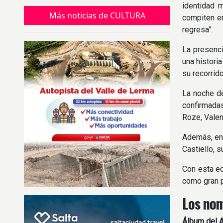
Tierra y pedir salud, trabajo y prosperidad
identidad 
durante el nuevo ciclo.
Más noticias de CULTURA
compiten en
regresa”.
La presenci
una histori
su recorrid
La noche de
confirmadas
Roze, Valen
Además, en 
Castiello, 
Con esta ed
como gran p
Los nom
Álbum del 