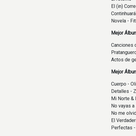
El (in) Cor
Continhuará
Novela - Fi
Mejor Álbum
Canciones d
Pratanguero:
Actos de ge
Mejor Álbum
Cuerpo - Ol
Detalles - 
Mi Norte & 
No vayas a 
No me olvid
El Verdader
Perfectas -