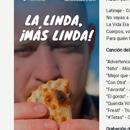
Latinaje - 
No vayas a 
La Vida Era
Cuerpos, vo
Para quién t
Canción de
"Advertenci
"Niño" - Mil
"Mejor que 
"Con Otra" 
"Favorita" -
"El gordo" -
"Querida Yo
"Fresh" - T
"#Tetas" - 
Grabación d