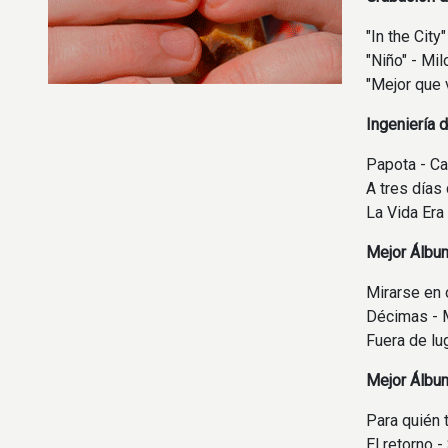
"In the City
"Niño" - Mil
"Mejor que 
Ingeniería 
Papota - C
A tres días 
La Vida Era
Mejor Álbum
Mirarse en 
Décimas - 
Fuera de lug
Mejor Álbum
Para quién t
El retorno 