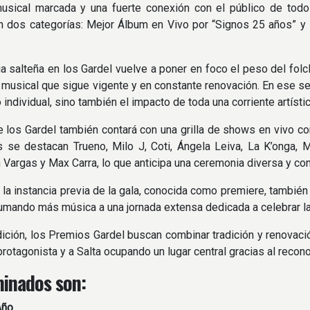
musical marcada y una fuerte conexión con el público de to
 dos categorías: Mejor Álbum en Vivo por “Signos 25 años” y 
a salteña en los Gardel vuelve a poner en foco el peso del folcl
a musical que sigue vigente y en constante renovación. En ese s
o individual, sino también el impacto de toda una corriente artíst
 los Gardel también contará con una grilla de shows en vivo con
 se destacan Trueno, Milo J, Coti, Ángela Leiva, La K’onga, M
 Vargas y Max Carra, lo que anticipa una ceremonia diversa y con
la instancia previa de la gala, conocida como premiere, tambi
sumando más música a una jornada extensa dedicada a celebrar la
ición, los Premios Gardel buscan combinar tradición y renovació
rotagonista y a Salta ocupando un lugar central gracias al rec
inados son:
Año