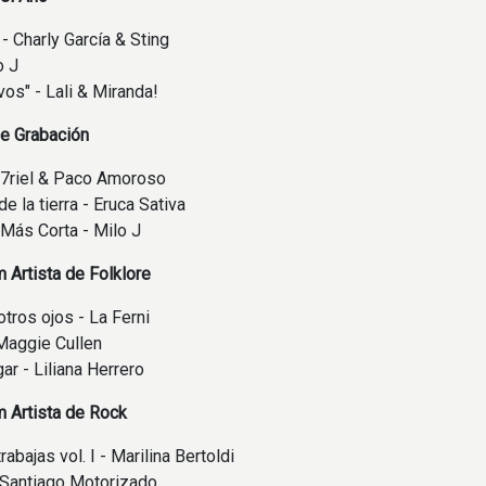
" - Charly García & Sting
o J
vos" - Lali & Miranda!
de Grabación
a7riel & Paco Amoroso
de la tierra - Eruca Sativa
 Más Corta - Milo J
 Artista de Folklore
otros ojos - La Ferni
Maggie Cullen
ar - Liliana Herrero
 Artista de Rock
rabajas vol. I - Marilina Bertoldi
- Santiago Motorizado