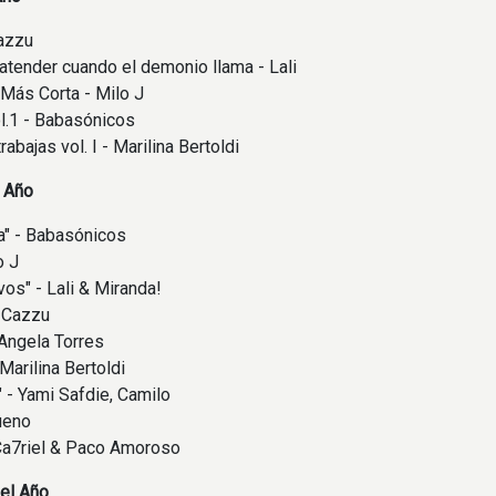
Cazzu
atender cuando el demonio llama - Lali
 Más Corta - Milo J
l.1 - Babasónicos
rabajas vol. I - Marilina Bertoldi
l Año
a" - Babasónicos
o J
vos" - Lali & Miranda!
- Cazzu
 Angela Torres
 Marilina Bertoldi
" - Yami Safdie, Camilo
rueno
Ca7riel & Paco Amoroso
el Año