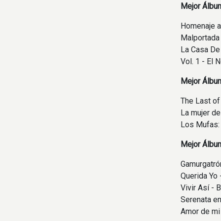
Mejor Álbum
Homenaje al
Malportada
La Casa De 
Vol. 1 - El 
Mejor Álbu
The Last of
La mujer de
Los Mufas: 
Mejor Álbu
Gamurgatró
Querida Yo 
Vivir Así - 
Serenata en
Amor de mi 