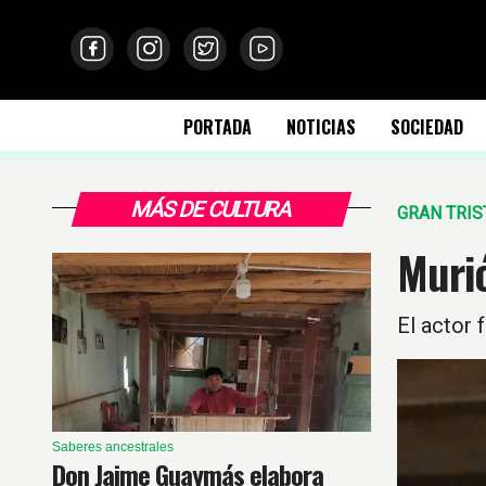
PORTADA
NOTICIAS
SOCIEDAD
MÁS DE CULTURA
GRAN TRIS
Murió
El actor 
Saberes ancestrales
Don Jaime Guaymás elabora