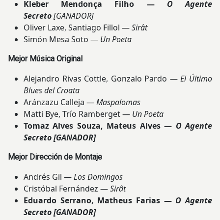
Kleber Mendonça Filho —
O Agente
Secreto
[GANADOR]
Oliver Laxe, Santiago Fillol —
Sirât
Simón Mesa Soto —
Un Poeta
Mejor Música Original
Alejandro Rivas Cottle, Gonzalo Pardo —
El Último
Blues del Croata
Aránzazu Calleja —
Maspalomas
Matti Bye, Trío Ramberget —
Un Poeta
Tomaz Alves Souza, Mateus Alves —
O Agente
Secreto
[GANADOR]
Mejor Dirección de Montaje
Andrés Gil —
Los Domingos
Cristóbal Fernández —
Sirât
Eduardo Serrano, Matheus Farias —
O Agente
Secreto
[GANADOR]