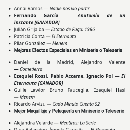
Annai Ramos —
Nadie nos vio partir
Fernando García —
Anatomía de un
Instante
[GANADOR]
Julián Grijalba —
Estado de Fuga: 1986
Patricia Conta —
El Eternauta
Pilar González —
Menem
Mejores Efectos Especiales en Miniserie o Teleserie
Daniel de la Madrid, Alejandro Valente
—
Cometierra
Ezequiel Rossi, Pablo Accame, Ignacio Pol —
El
Eternauta
[GANADOR]
Guille Lawlor, Bruno Fauceglia, Ezequiel Hasl
—
Menem
Ricardo Arvizu —
Cada Minuto Cuenta S2
Mejor Maquillaje y Peluquería en Miniserie o Teleserie
Alejandra Velarde —
Mentiras: La Serie
Dino Balanzino, Ángela Garacija —
El Eternauta