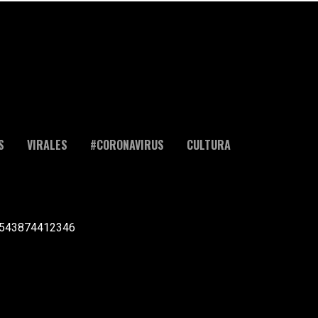
S
VIRALES
#CORONAVIRUS
CULTURA
l +543874412346