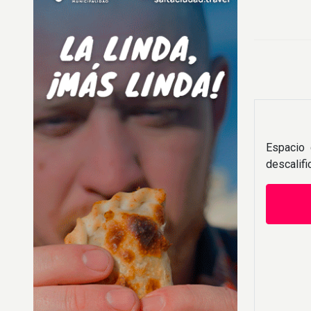
Espacio 
descalif