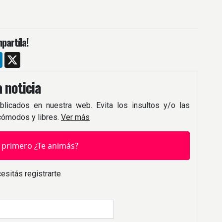
partíla!
m
ebook
LinkedIn
X
 noticia
blicados en nuestra web. Evita los insultos y/o las
 cómodos y libres.
Ver más
 primero ¿Te animás?
esitás registrarte