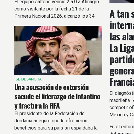
El equipo salteño venció 2 a 0 a Almagro
como visitante por la fecha 21 de la
A tan 
Primera Nacional 2026, alcanzó los 34
intern
puntos y quedó sexto en la tabla.
las al
La Lig
partid
genera
Franci
¡SE DESANGRA!
Una acusación de extorsión
El diagnóst
sacude el liderazgo de Infantino
madrileña.
y fractura la FIFA
competir of
El presidente de la Federación de
México y C
Jordania aseguró que le ofrecieron
En el entor
beneficios para su país si respaldaba la
determinar 