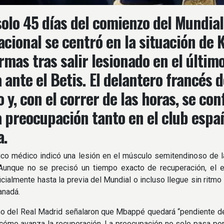
solo 45 días del comienzo del Mundial
acional se centró en la situación de
armas tras salir lesionado en el últi
a ante el Betis. El delantero francés
o y, con el correr de las horas, se co
 preocupación tanto en el club españ
a.
ico médico indicó una lesión en el músculo semitendinoso de la
 Aunque no se precisó un tiempo exacto de recuperación, el 
icialmente hasta la previa del Mundial o incluso llegue sin ritmo
anadá.
no del Real Madrid señalaron que Mbappé quedará “pendiente de
cómo avanza la recuperación. La preocupación no solo pasa por e