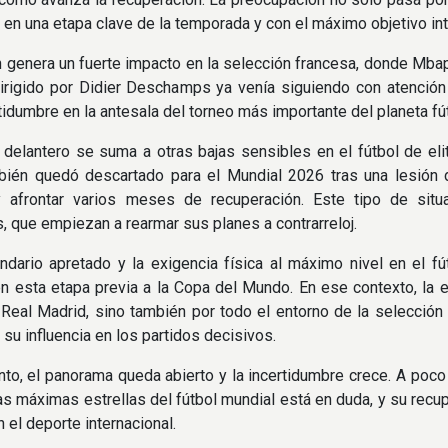
 en una etapa clave de la temporada y con el máximo objetivo in
n genera un fuerte impacto en la selección francesa, donde Mbapp
irigido por Didier Deschamps ya venía siguiendo con atención
tidumbre en la antesala del torneo más importante del planeta fú
 delantero se suma a otras bajas sensibles en el fútbol de el
mbién quedó descartado para el Mundial 2026 tras una lesión 
y afrontar varios meses de recuperación. Este tipo de situ
, que empiezan a rearmar sus planes a contrarreloj.
ndario apretado y la exigencia física al máximo nivel en el f
n esta etapa previa a la Copa del Mundo. En ese contexto, la 
 Real Madrid, sino también por todo el entorno de la selecci
 su influencia en los partidos decisivos.
nto, el panorama queda abierto y la incertidumbre crece. A poco
as máximas estrellas del fútbol mundial está en duda, y su recu
el deporte internacional.