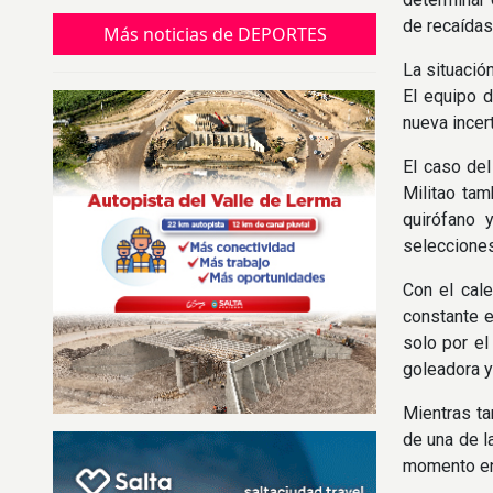
reelección del titular de la FIFA.
de recaídas
Más noticias de DEPORTES
La situació
El equipo d
nueva incer
El caso del
Militao ta
quirófano 
selecciones
Con el cale
constante e
solo por el
goleadora y
Mientras ta
de una de l
momento en 