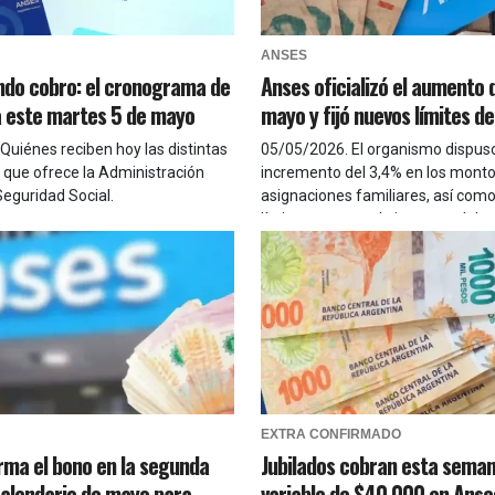
ANSES
do cobro: el cronograma de
Anses oficializó el aumento 
 este martes 5 de mayo
mayo y fijó nuevos límites d
Quiénes reciben hoy las distintas
05/05/2026
.
El organismo dispus
 que ofrece la Administración
incremento del 3,4% en los monto
Seguridad Social.
asignaciones familiares, así como
límites y rangos de ingresos del g
EXTRA CONFIRMADO
rma el bono en la segunda
Jubilados cobran esta sema
calendario de mayo para
variable de $40.000 en Anse