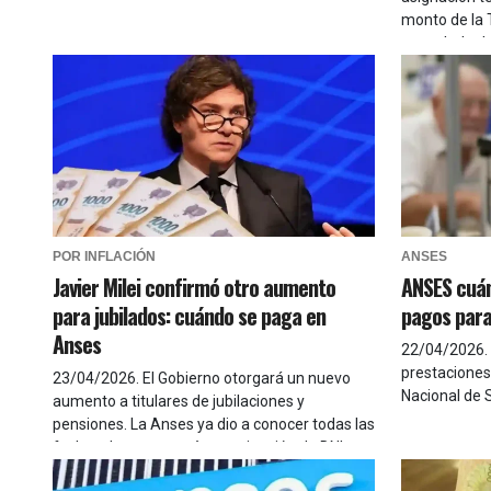
monto de la 
congelado d
POR INFLACIÓN
ANSES
Javier Milei confirmó otro aumento
ANSES cuán
para jubilados: cuándo se paga en
pagos para
Anses
22/04/2026
.
prestaciones
23/04/2026
.
El Gobierno otorgará un nuevo
Nacional de 
aumento a titulares de jubilaciones y
pensiones. La Anses ya dio a conocer todas las
fechas de pago, según terminación de DNI