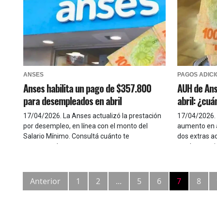
ANSES
PAGOS ADIC
Anses habilita un pago de $357.800
AUH de Ans
para desempleados en abril
abril: ¿cuá
17/04/2026
.
La Anses actualizó la prestación
17/04/2026
.
por desempleo, en línea con el monto del
aumento en a
Salario Mínimo. Consultá cuánto te
dos extras a
corresponde
con los requi
Anterior
1
2
...
5
6
7
8