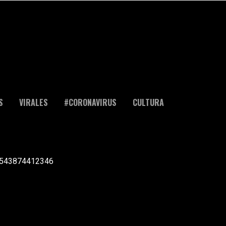
S
VIRALES
#CORONAVIRUS
CULTURA
l +543874412346