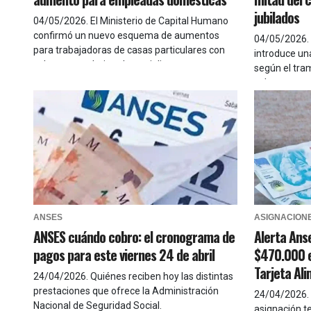
jubilados
04/05/2026
.
El Ministerio de Capital Humano
confirmó un nuevo esquema de aumentos
04/05/2026
.
para trabajadoras de casas particulares con
introduce una
subas acumulativas hasta julio
según el tram
cobre
ANSES
ASIGNACION
ANSES cuándo cobro: el cronograma de
Alerta Ans
pagos para este viernes 24 de abril
$470.000 e
Tarjeta Al
24/04/2026
.
Quiénes reciben hoy las distintas
prestaciones que ofrece la Administración
24/04/2026
.
Nacional de Seguridad Social.
asignación t