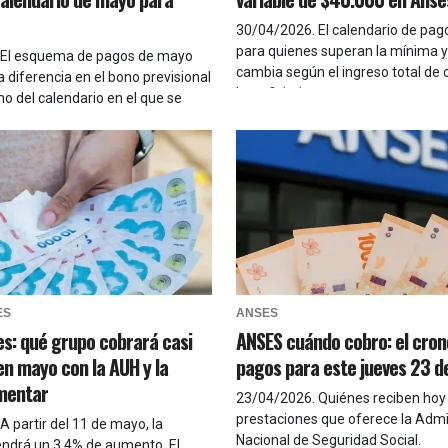
30/04/2026
.
El calendario de pa
para quienes superan la mínima y
El esquema de pagos de mayo
cambia según el ingreso total de
 diferencia en el bono previsional
beneficiario
o del calendario en el que se
ES
ANSES
es: qué grupo cobrará casi
ANSES cuándo cobro: el cro
n mayo con la AUH y la
pagos para este jueves 23 de
imentar
23/04/2026
.
Quiénes reciben hoy 
prestaciones que oferece la Admi
A partir del 11 de mayo, la
Nacional de Seguridad Social.
endrá un 3,4% de aumento. El