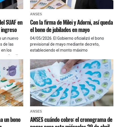
ANSES
del SUAF en
Con la firma de Milei y Adorni, así queda
e ingreso
el bono de jubilados en mayo
o un nuevo
04/05/2026
.
El Gobierno oficializó el bono
s de las
previsional de mayo mediante decreto,
 en los
estableciendo el monto máximo
rupo familiar
ANSES
na un bono
ANSES cuándo cobro: el cronograma de
s
pagos para este miércoles 29 de abril