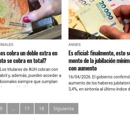
IONALES
ANSES
es cobra un doble extra en
Es oficial: finalmente, este s
nto se cobra en total?
monto de la jubilación míni
con aumento
Los titulares de AUH cobran con
bril y, además, pueden acceder a
16/04/2026
.
El gobierno confirmó
dicionales siempre que cumplan
aumento de los haberes jubilatori
sitos establecidos
3,4%, en sintonía al último índice 
de marzo
9
...
17
18
Siguiente