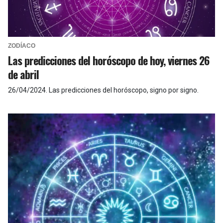
ZODÍACO
Las predicciones del horóscopo de hoy, viernes 26
de abril
26/04/2024
.
Las predicciones del horóscopo, signo por signo.