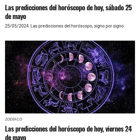
Las predicciones del horóscopo de hoy, sábado 25
de mayo
25/05/2024
.
Las predicciones del horóscopo, signo por signo.
ZODÍACO
Las predicciones del horóscopo de hoy, viernes 24
de mayo