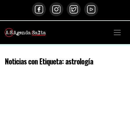
Noticias con Etiqueta: astrología