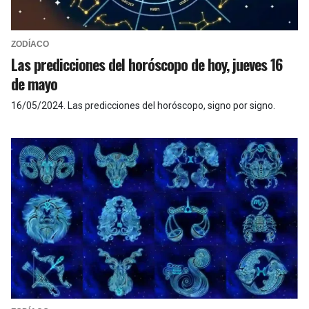
ZODÍACO
Las predicciones del horóscopo de hoy, jueves 16
de mayo
16/05/2024
.
Las predicciones del horóscopo, signo por signo.