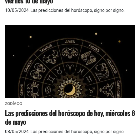
viernes 10 de mayo
10/05/2024
.
Las predicciones del horóscopo, signo por signo.
ZODÍACO
Las predicciones del horóscopo de hoy, miércoles 8
de mayo
08/05/2024
.
Las predicciones del horóscopo, signo por signo.