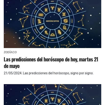
ZODÍACO
Las predicciones del horóscopo de hoy, martes 21
de mayo
21/05/2024
.
Las predicciones del horóscopo, signo por signo.