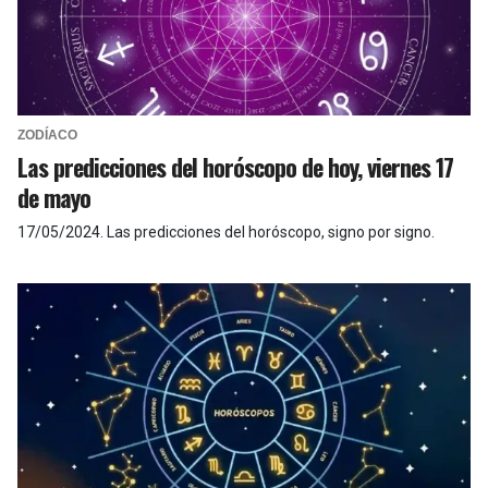
ZODÍACO
Las predicciones del horóscopo de hoy, viernes 17
de mayo
17/05/2024
.
Las predicciones del horóscopo, signo por signo.