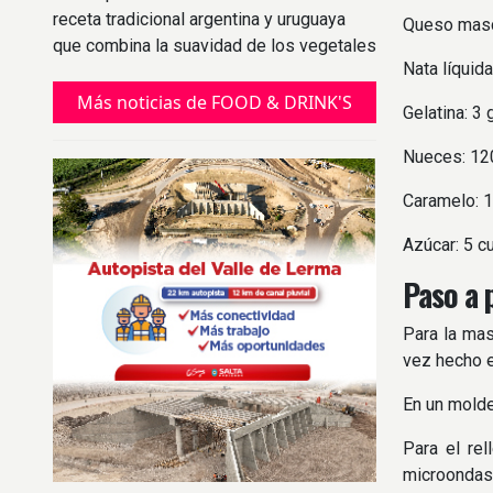
receta tradicional argentina y uruguaya
Queso masc
que combina la suavidad de los vegetales
Nata líquid
con un relleno cremoso y gratinado.
Más noticias de FOOD & DRINK'S
Gelatina: 3
Nueces: 12
Caramelo: 
Azúcar: 5 c
Paso a 
Para la mas
vez hecho e
En un molde
Para el rel
microondas 