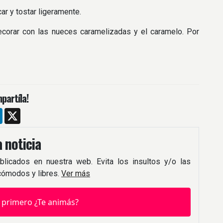
car y tostar ligeramente.
ecorar con las nueces caramelizadas y el caramelo. Por
partíla!
m
ebook
LinkedIn
X
 noticia
blicados en nuestra web. Evita los insultos y/o las
 cómodos y libres.
Ver más
 primero ¿Te animás?