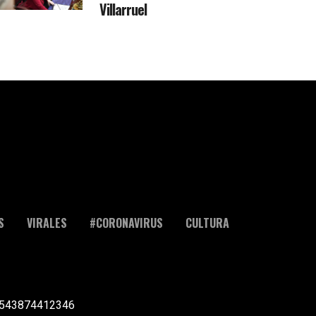
Villarruel
S
VIRALES
#CORONAVIRUS
CULTURA
l +543874412346