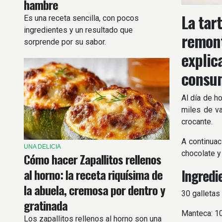
hambre
La tar
Es una receta sencilla, con pocos
ingredientes y un resultado que
remont
sorprende por su sabor.
explic
consum
Al día de h
miles de va
crocante.
A continuac
UNA DELICIA
chocolate y
Cómo hacer Zapallitos rellenos
al horno: la receta riquísima de
Ingredi
la abuela, cremosa por dentro y
30 galletas 
gratinada
Manteca: 1
Los zapallitos rellenos al horno son una