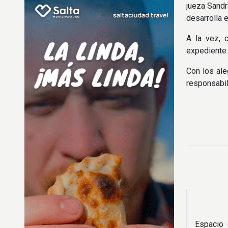
jueza Sandr
desarrolla e
A la vez, c
expediente.
Con los ale
responsabil
Espacio 