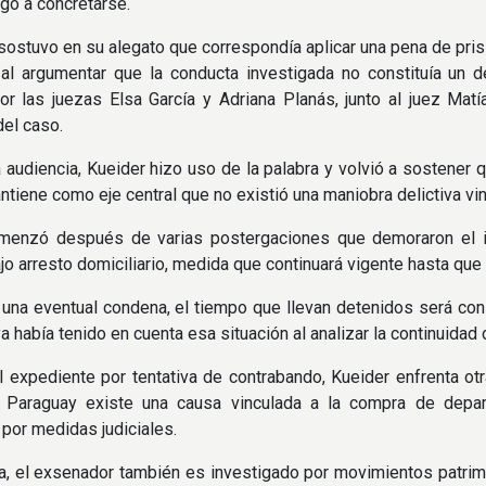
egó a concretarse.
 sostuvo en su alegato que correspondía aplicar una pena de pris
al argumentar que la conducta investigada no constituía un del
or las juezas Elsa García y Adriana Planás, junto al juez Matí
del caso.
 audiencia, Kueider hizo uso de la palabra y volvió a sostener q
tiene como eje central que no existió una maniobra delictiva vin
comenzó después de varias postergaciones que demoraron el i
ajo arresto domiciliario, medida que continuará vigente hasta que 
una eventual condena, el tiempo que llevan detenidos será con
a había tenido en cuenta esa situación al analizar la continuidad
expediente por tentativa de contrabando, Kueider enfrenta ot
n Paraguay existe una causa vinculada a la compra de depa
por medidas judiciales.
a, el exsenador también es investigado por movimientos patrimon