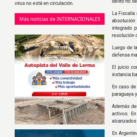
delito no ll
virus no está en circulación.
La Fiscalía
Más noticias de INTERNACIONALES
absolución 
integrado p
resolución 
Luego de la
defensa man
El juicio 
instancia b
En caso de 
paraguaya y
Además del 
activos. E
alcanzados 
En Argentin