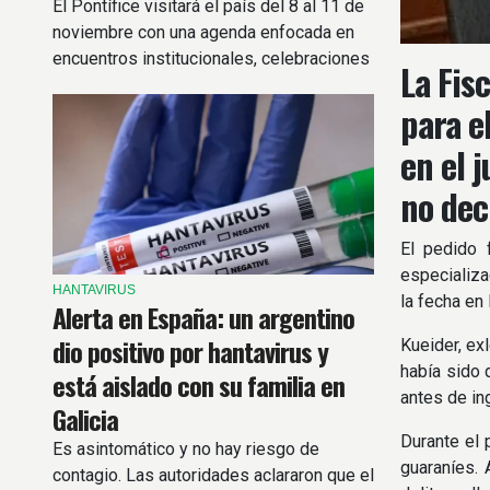
El Pontífice visitará el país del 8 al 11 de
noviembre con una agenda enfocada en
encuentros institucionales, celebraciones
La Fis
religiosas y gestos vinculados a la
para e
inclusión y la dignidad humana.
en el 
no dec
El pedido 
especializa
HANTAVIRUS
la fecha en
Alerta en España: un argentino
dio positivo por hantavirus y
Kueider, ex
había sido 
está aislado con su familia en
antes de in
Galicia
Durante el 
Es asintomático y no hay riesgo de
guaraníes. 
contagio. Las autoridades aclararon que el