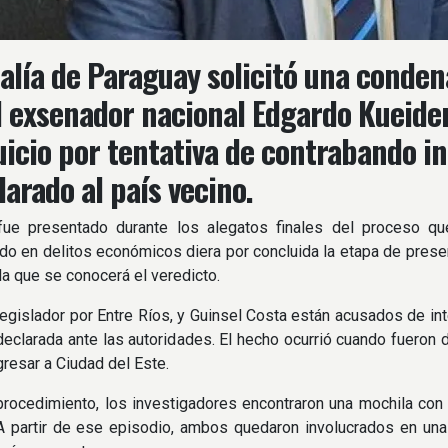
calía de Paraguay solicitó una conden
l exsenador nacional Edgardo Kueider 
juicio por tentativa de contrabando in
larado al país vecino.
fue presentado durante los alegatos finales del proceso qu
do en delitos económicos diera por concluida la etapa de prese
 la que se conocerá el veredicto.
legislador por Entre Ríos, y Guinsel Costa están acusados de in
declarada ante las autoridades. El hecho ocurrió cuando fueron 
gresar a Ciudad del Este.
procedimiento, los investigadores encontraron una mochila co
A partir de ese episodio, ambos quedaron involucrados en una