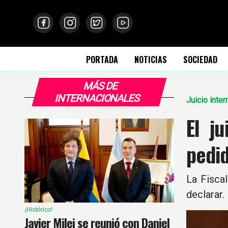
PORTADA
NOTICIAS
SOCIEDAD
MÁS DE
INTERNACIONALES
Juicio inter
El j
pedi
La Fisca
declarar.
¡Histórico!
Javier Milei se reunió con Daniel