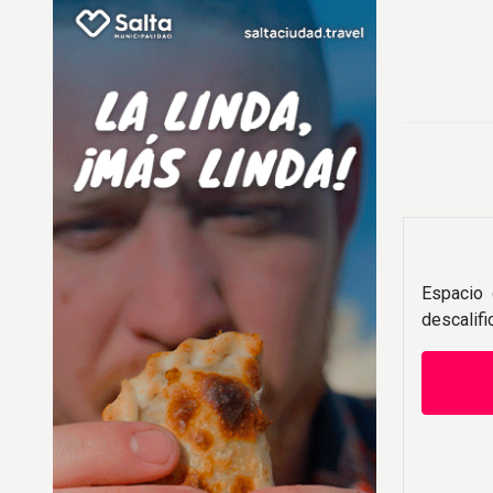
Espacio 
descalif