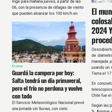
Rige para mañana jueves, a partir de las
06, con la presencia de ráfagas de viento
El mun
que pueden alcanzar los 100 km/h en
colosa
zonas cordilleranas.
2024 Y
proced
Descubierto
de diámetr
manejada p
El clima
usando un r
Guardá la campera por hoy:
Tierra el 1
Salta tendrá un día primaveral,
En concret
pero el frío no perdona y vuelve
telescopios
con todo
Chile fue e
El Servicio Meteorológico Nacional prevé
Según las p
una jornada sin lluvias, con cielo
%. Aunque e