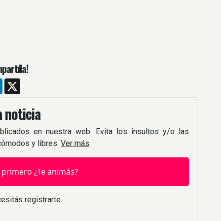
partíla!
m
ebook
LinkedIn
X
 noticia
blicados en nuestra web. Evita los insultos y/o las
 cómodos y libres.
Ver más
 primero ¿Te animás?
esitás registrarte