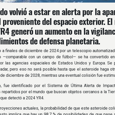
do volvió a estar en alerta por la ap
l proveniente del espacio exterior. El
R4 generó un aumento en la vigilanc
imientos de defensa planetaria.
 a finales de diciembre de 2024 por un telescopio automatizad
o —comparable con un campo de fútbol— se ha convertido en 
or las agencias espaciales de Estados Unidos y Europa. Se 
adar, pero eso no será posible hasta que el asteroide haga ot
7 de diciembre de 2028, mientras una eventual colisión fue estim
o, fue identificado por el Sistema de Última Alerta de Impac
 repartidos por el mundo que buscan objetos cercanos a la Tier
l que detectó a 2024 YR4.
royecciones actuales, la probabilidad de que este asteroide coli
sto implica que hay un 98,7 % de posibilidades de que pase sin