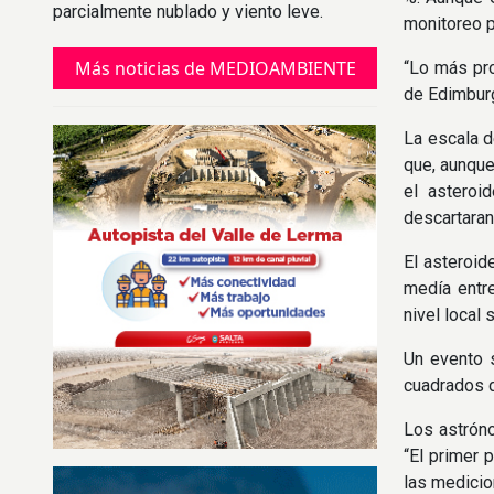
parcialmente nublado y viento leve.
monitoreo p
Desde el viernes comenzará a bajar la
temperatura.
Más noticias de MEDIOAMBIENTE
“Lo más pro
de Edimburg
La escala d
que, aunque
el asteroi
descartaran
El asteroid
medía entre
nivel local 
Un evento s
cuadrados 
Los astróno
“El primer 
las medicio