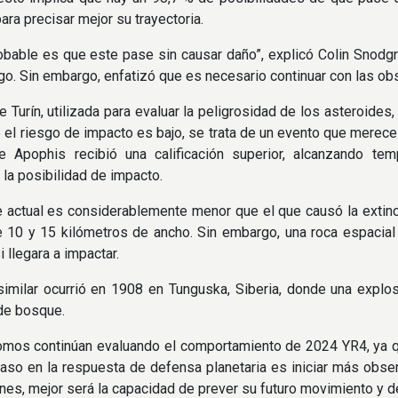
ara precisar mejor su trayectoria.
bable es que este pase sin causar daño”, explicó Colin Snodgr
o. Sin embargo, enfatizó que es necesario continuar con las obs
e Turín, utilizada para evaluar la peligrosidad de los asteroide
 el riesgo de impacto es bajo, se trata de un evento que merece 
de Apophis recibió una calificación superior, alcanzando t
 la posibilidad de impacto.
e actual es considerablemente menor que el que causó la extinc
 10 y 15 kilómetros de ancho. Sin embargo, una roca espacial 
si llegara a impactar.
imilar ocurrió en 1908 en Tunguska, Siberia, donde una explo
de bosque.
mos continúan evaluando el comportamiento de 2024 YR4, ya qu
paso en la respuesta de defensa planetaria es iniciar más obs
nes, mejor será la capacidad de prever su futuro movimiento y de