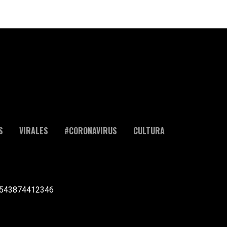
S
VIRALES
#CORONAVIRUS
CULTURA
l +543874412346