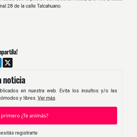
al 28 de la calle Talcahuano.
partíla!
m
ebook
LinkedIn
X
 noticia
blicados en nuestra web. Evita los insultos y/o las
 cómodos y libres.
Ver más
 primero ¿Te animás?
esitás registrarte