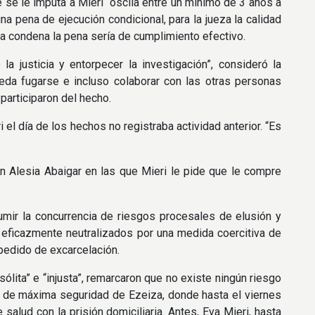
ue se le imputa a Mieri “oscila entre un mínimo de 3 años a
a pena de ejecución condicional, para la jueza la calidad
ica condena la pena sería de cumplimiento efectivo.
la justicia y entorpecer la investigación”, consideró la
eda fugarse e incluso colaborar con las otras personas
 participaron del hecho.
el día de los hechos no registraba actividad anterior. “Es
n Alesia Abaigar en las que Mieri le pide que le compre
umir la concurrencia de riesgos procesales de elusión y
 eficazmente neutralizados por una medida coercitiva de
 pedido de excarcelación.
ólita” e “injusta”, remarcaron que no existe ningún riesgo
al de máxima seguridad de Ezeiza, donde hasta el viernes
salud con la prisión domiciliaria. Antes, Eva Mieri, hasta