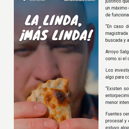
justificó q
un máximo d
de funciona
“En caso de
magistrada
buscada y aú
Arroyo Salg
como si el c
Los investi
algo para c
“Existen so
entorpecimi
menor inten
Fuentes cer
procesal y 
estuvo aloj