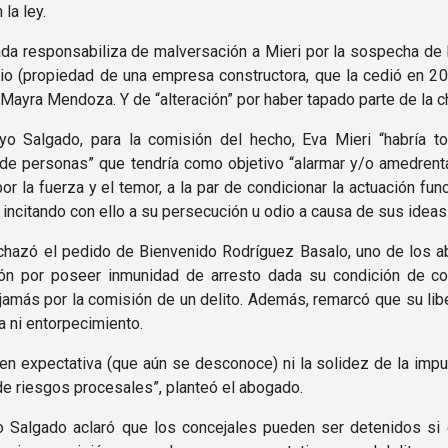
 la ley.
da responsabiliza de malversación a Mieri por la sospecha de
io (propiedad de una empresa constructora, que la cedió en 20
Mayra Mendoza. Y de “alteración” por haber tapado parte de la c
yo Salgado, para la comisión del hecho, Eva Mieri “habría 
de personas” que tendría como objetivo “alarmar y/o amedrenta
por la fuerza y el temor, a la par de condicionar la actuación fu
 incitando con ello a su persecución u odio a causa de sus ideas 
chazó el pedido de Bienvenido Rodríguez Basalo, uno de los a
ión por poseer inmunidad de arresto dada su condición de co
amás por la comisión de un delito. Además, remarcó que su liber
a ni entorpecimiento.
 en expectativa (que aún se desconoce) ni la solidez de la impu
de riesgos procesales”, planteó el abogado.
o Salgado aclaró que los concejales pueden ser detenidos si 