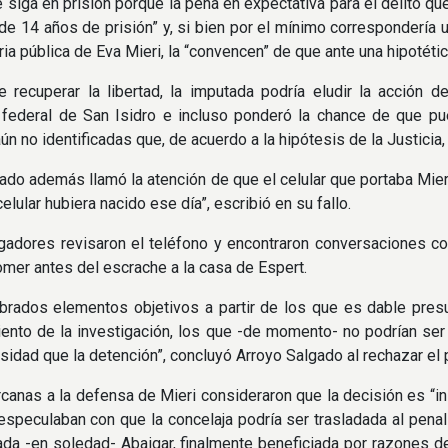
ue siga en prisión porque la pena en expectativa para el delito q
e 14 años de prisión” y, si bien por el mínimo correspondería un
ria pública de Eva Mieri, la “convencen” de que ante una hipotét
 recuperar la libertad, la imputada podría eludir la acción de 
 federal de San Isidro e incluso ponderó la chance de que pu
n no identificadas que, de acuerdo a la hipótesis de la Justicia,
ado además llamó la atención de que el celular que portaba Mieri 
elular hubiera nacido ese día”, escribió en su fallo.
gadores revisaron el teléfono y encontraron conversaciones co
omer antes del escrache a la casa de Espert.
brados elementos objetivos a partir de los que es dable pres
ento de la investigación, los que -de momento- no podrían ser
sidad que la detención”, concluyó Arroyo Salgado al rechazar el
canas a la defensa de Mieri consideraron que la decisión es “ins
especulaban con que la concelaja podría ser trasladada al pen
ada -en soledad- Abaigar, finalmente beneficiada por razones de 