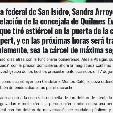
za federal de San Isidro, Sandra Arro
elación de la concejala de Quilmes Ev
que tiró estiércol en la puerta de la 
spert, y en las próximas horas será t
lemente, sea la cárcel de máxima seg
só días atrás con la funcionaria bonaerense, Alesia Abaigar, 
ciada” con la prisión domiciliaria, ahora la magistrada confirmó
investigación de los hechos presuntamente ocurridos el 17 de jun
 como ocurrió ayer con Candelaria Montes Caté, la jueza ordenó
mbién detenidos días atrás por el escrache.
ado acusó a la concejala quilmeña de los delitos de atentado
agravadas e incitación a la persecución u odio contra una pe
deal con los delitos de malversación de caudales públicos y 