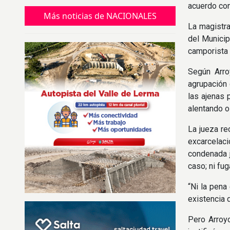
Álvarez Guardia.
acuerdo con
Más noticias de NACIONALES
La magistra
del Municip
camporista 
Según Arro
agrupación 
las ajenas 
alentando o
La jueza re
excarcelac
condenada j
caso; ni fug
“Ni la pena
existencia 
Pero Arroy