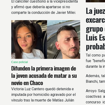
El canciller cuestionó a la vicepresidenta
y afirmó que debería apartarse si no
La jue
comparte la conducción de Javier Milei.
excarc
grupo 
Luis E
probab
Tal como pa
fue “benefi
Caso policial
Difunden la primera imagen de
durante la 
la joven acusada de matar a su
Además, tal
novio en Chaco
Bianchi, ta
Victoria Luz Cantero quedó detenida e
Arroyo Salg
imputada por homicidio agravado por el
coactivas 
vínculo tras la muerte de Matías Julián
concurso i