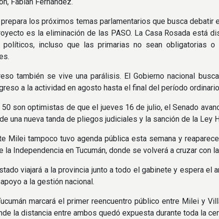
n, Fabián Fernández.
o prepara los próximos temas parlamentarios que busca debatir en
royecto es la eliminación de las PASO. La Casa Rosada está d
 políticos, incluso que las primarias no sean obligatorias o
es.
eso también se vive una parálisis. El Gobierno nacional busca
reso a la actividad en agosto hasta el final del período ordinari
 50 son optimistas de que el jueves 16 de julio, el Senado avanc
de una nueva tanda de pliegos judiciales y la sanción de la Ley 
te Milei tampoco tuvo agenda pública esta semana y reaparecerá 
de la Independencia en Tucumán, donde se volverá a cruzar con la v
Estado viajará a la provincia junto a todo el gabinete y espera 
 apoyo a la gestión nacional.
Tucumán marcará el primer reencuentro público entre Milei y Vi
nde la distancia entre ambos quedó expuesta durante toda la ce