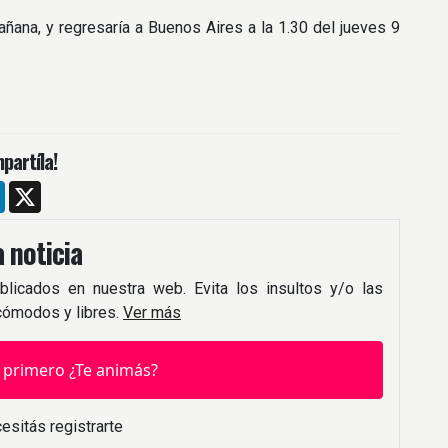
añana, y regresaría a Buenos Aires a la 1.30 del jueves 9
partíla!
m
ebook
LinkedIn
X
 noticia
blicados en nuestra web. Evita los insultos y/o las
 cómodos y libres.
Ver más
 primero ¿Te animás?
esitás registrarte