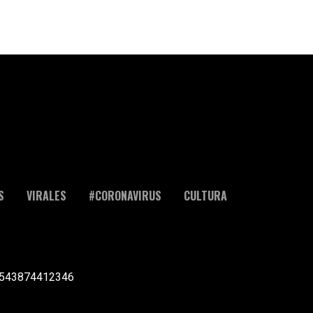
S
VIRALES
#CORONAVIRUS
CULTURA
l +543874412346