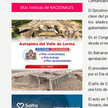
de seguridad, salud y logística en los
Comunicació
distintos puntos del recorrido.
Más noticias de NACIONALES
El Ejecutiv
clave del p
los aliados
gobernador
En el Congr
desde el reg
En Balcarce
aprobación 
El presiden
por el Día 
El jefe de 
una foto de
El acto en 
Rosario, do