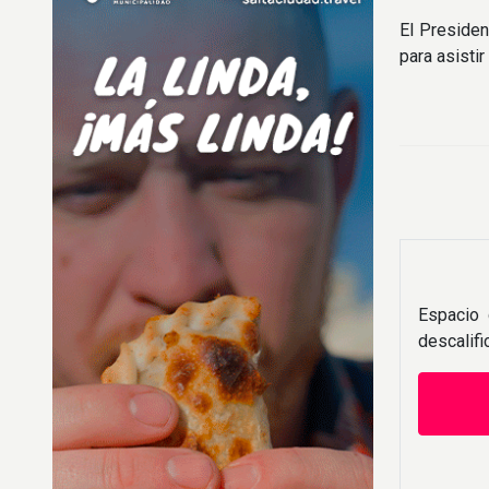
El Presiden
para asistir
Espacio 
descalif