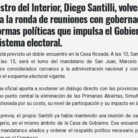
istro del Interior, Diego Santilli, vo
 la ronda de reuniones con goberna
ormas políticas que impulsa el Gobier
sistema electoral.
stá previsto un doble encuentro en la Casa Rosada. A las 10, Sant
a las 15, será el turno del mandatario de San Juan, Marcel
es considerados cercanos a la administración nacional y c
en el esquema electoral vigente.
ia oficial apunta a sostener un diálogo directo con las provinc
o punto central la eliminación de las Primarias Abiertas, Simu
tionada por su costo, su nivel de participación y su impacto en la
revia, el propio Santilli ya había mantenido una reunión de ca
gerio, en el mismo ámbito de la Casa de Gobierno. Ese encuentro
 mandatarios aliados y ordenar el respaldo político necesario 
tar en el Congreso.