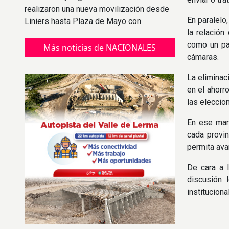
realizaron una nueva movilización desde
En paralelo
Liniers hasta Plaza de Mayo con
la relación
reclamos por trabajo, ingresos y
como un pas
asistencia social.
Más noticias de NACIONALES
cámaras.
La eliminac
en el ahorr
las eleccio
En ese marc
cada provi
permita ava
De cara a 
discusión 
institucion