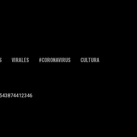
S
VIRALES
#CORONAVIRUS
CULTURA
l +543874412346