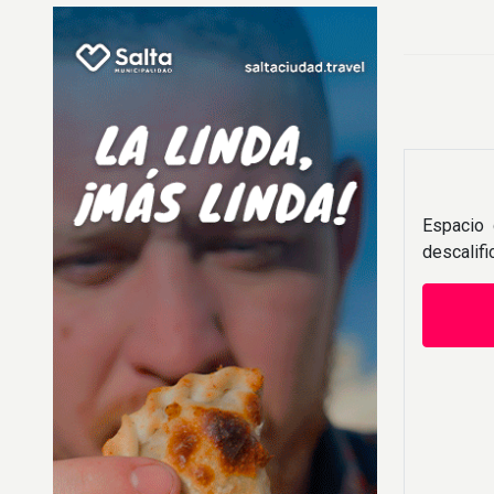
Espacio 
descalif