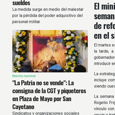
sueldos
El min
La medida surge en medio del malestar
semana
por la pérdida del poder adquisitivo del
personal militar.
de ref
en el 
El martes e
la tarde, 
gobernador
introducir 
La estrateg
Marcha nacional
incluye com
"La Patria no se vende": La
siendo cues
consigna de la CGT y piqueteros
en Plaza de Mayo por San
La semana p
Rogelio Fri
Cayetano
vínculo con
Sindicatos y organizaciones sociales
enviar o tra