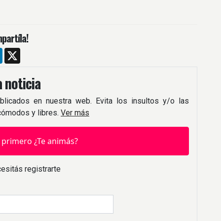
partíla!
m
ebook
LinkedIn
X
 noticia
blicados en nuestra web. Evita los insultos y/o las
 cómodos y libres.
Ver más
 primero ¿Te animás?
esitás registrarte