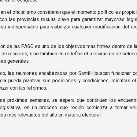
, en el oficialismo consideran que el momento político es propic
 con las provincias resulta clave para garantizar mayorías leg
o indispensable para viabilizar cualquier modificación del r
ión de las PASO es uno de los objetivos más firmes dentro de la 
o de recursos, sino también en redefinir el mecanismo de selecci
nes generales.
o, las reuniones encabezadas por Santilli buscan funcionar co
ncia pueda plantear sus posiciones y condiciones, mientras e
nzar con las reformas.
las próximas semanas, se espera que continúen los encuentr
legislativa, en un proceso que recién comienza a tomar v
ales más relevantes del año en materia electoral.