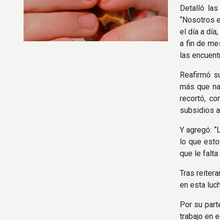
Detalló la
“Nosotros 
el día a dí
a fin de m
las encuent
Reafirmó su
más que na
recortó, c
subsidios a
Y agregó: “
lo que esto
que le falt
Tras reiter
en esta luc
Por su part
trabajo en 