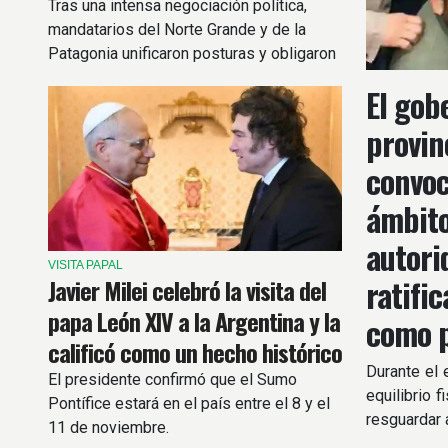
Tras una intensa negociación política,
mandatarios del Norte Grande y de la
Patagonia unificaron posturas y obligaron
al Ejecutivo a retirar del proyecto el
El gob
apartado sobre extranjerización de tierras.
provin
convoc
ámbito
autori
VISITA PAPAL
ratifi
Javier Milei celebró la visita del
papa León XIV a la Argentina y la
como p
calificó como un hecho histórico
Durante el 
El presidente confirmó que el Sumo
equilibrio 
Pontífice estará en el país entre el 8 y el
resguardar 
11 de noviembre.