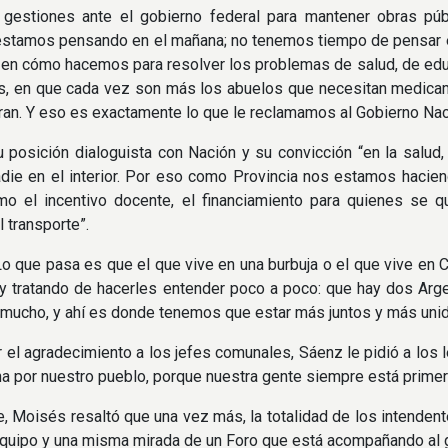
s gestiones ante el gobierno federal para mantener obras pú
estamos pensando en el mañana; no tenemos tiempo de pensar e
a, en cómo hacemos para resolver los problemas de salud, de ed
es, en que cada vez son más los abuelos que necesitan medica
ran. Y eso es exactamente lo que le reclamamos al Gobierno Nacio
 posición dialoguista con Nación y su convicción “en la salud
die en el interior. Por eso como Provincia nos estamos hacie
omo el incentivo docente, el financiamiento para quienes se 
l transporte”.
Lo que pasa es que el que vive en una burbuja o el que vive en 
y tratando de hacerles entender poco a poco: que hay dos Argen
a mucho, y ahí es donde tenemos que estar más juntos y más uni
ar el agradecimiento a los jefes comunales, Sáenz le pidió a l
ha por nuestro pueblo, porque nuestra gente siempre está primer
e, Moisés resaltó que una vez más, la totalidad de los intendent
equipo y una misma mirada de un Foro que está acompañando al go