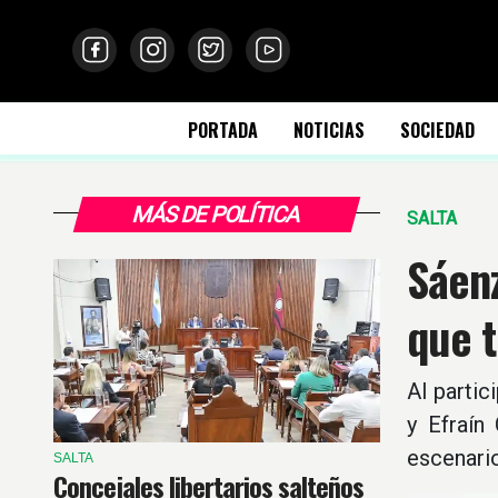
PORTADA
NOTICIAS
SOCIEDAD
MÁS DE POLÍTICA
SALTA
Sáenz
que t
Al parti
y Efraín
escenario
SALTA
Concejales libertarios salteños