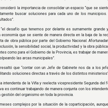
onsideró la importancia de consolidar un espacio “que se sien
ntamente buscar soluciones para cada uno de los municipios
ltados”.
“el desafío que tenemos por delante es sumamente grande y re
a economía que se siente de manera directa en la baja de la rec
uta de obra pública por parte del Gobierno Nacional. Afortunad
inclusión, la sensibilidad social, la productividad y la obra públi
ntes como para el Gobierno de la Provincia, es trabajar de manera
olpeando las arcas municipales”.
 resaltó que “contar con un Jefe de Gabinete nos da a los je
cilitando soluciones directas a través de los distintos ministerios”
 la intendenta de la Viña y reelecta vicepresidente Segunda del
iva es continuar trabajando de manera conjunta con los intendente
a gestión del organismo en toda la provincia.
meses complejos por la situación de la coparticipación, aunq