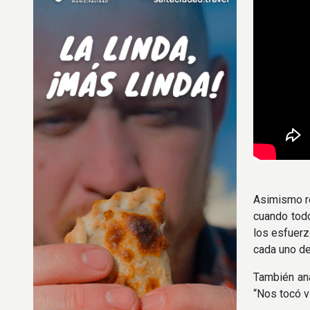
Asimismo re
cuando todo
los esfuerz
cada uno de
También ana
“Nos tocó v