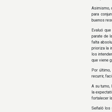
Asimismo, c
para conju
buenos resu
Evaluó que 
parate de l
falta absol
prioriza la 
los intende
que viene g
Por último,
recurrir, fa
A su turno,
la expectat
fortalecer l
Señaló los 