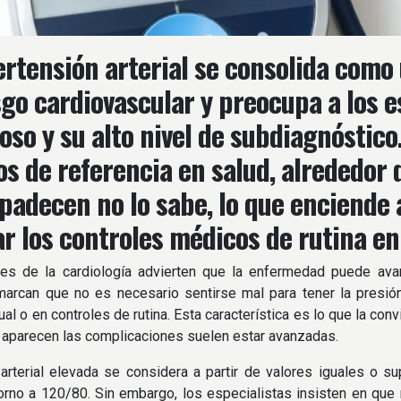
ertensión arterial se consolida como 
sgo cardiovascular y preocupa a los e
ioso y su alto nivel de subdiagnóstic
os de referencia en salud, alrededor 
 padecen no lo sabe, lo que enciende 
ar los controles médicos de rutina en
les de la cardiología advierten que la enfermedad puede ava
emarcan que no es necesario sentirse mal para tener la presi
al o en controles de rutina. Esta característica es lo que la con
aparecen las complicaciones suelen estar avanzadas.
arterial elevada se considera a partir de valores iguales o s
orno a 120/80. Sin embargo, los especialistas insisten en que