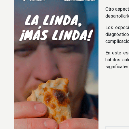
Otro aspect
desarrollar
Los especia
diagnóstic
complicacio
En este esc
hábitos sal
significativ