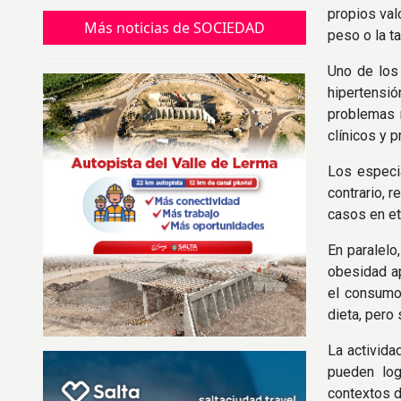
propios val
Más noticias de SOCIEDAD
peso o la ta
Uno de los
hipertensió
problemas r
clínicos y 
Los especia
contrario, 
casos en e
En paralelo
obesidad ap
el consumo 
dieta, pero
La activida
pueden log
contextos do