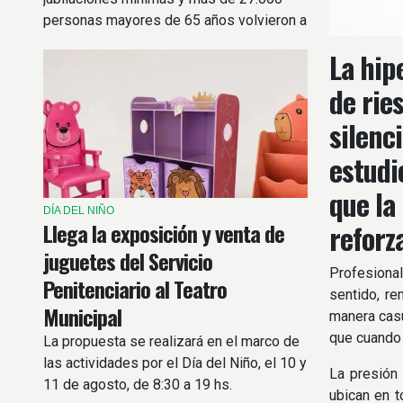
personas mayores de 65 años volvieron a
trabajar para sostener sus ingresos.
La hip
de rie
silenc
estudi
que la
DÍA DEL NIÑO
Llega la exposición y venta de
reforz
juguetes del Servicio
Profesiona
Penitenciario al Teatro
sentido, r
Municipal
manera casu
que cuando 
La propuesta se realizará en el marco de
las actividades por el Día del Niño, el 10 y
La presión 
11 de agosto, de 8:30 a 19 hs.
ubican en t