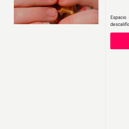
Espacio 
descalif