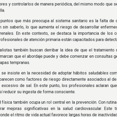
ores y controlarlos de manera periódica, del mismo modo que s
lla.
 puntos que más preocupa al sistema sanitario es la falta de
n sin saberlo, lo que aumenta el riesgo de desarrollar enferm
enales. En este contexto, se destaca la importancia de los c
profesionales de atención primaria están capacitados para detectar
listas también buscan derribar la idea de que el tratamiento d
remarcan que el abordaje puede y debe comenzar en consultas gen
tapas tempranas.
, se insiste en la necesidad de adoptar hábitos saludables co
arecen como factores de riesgo directamente asociados al desa
excesivo de sal. En este punto, los profesionales aclaran qu
 sí reducir su ingesta de forma consciente.
d física también ocupa un rol central en la prevención. Con rut
rar mejoras significativas en la salud cardiovascular. Este
nde el ritmo de vida actual favorece largas horas de inactividad 