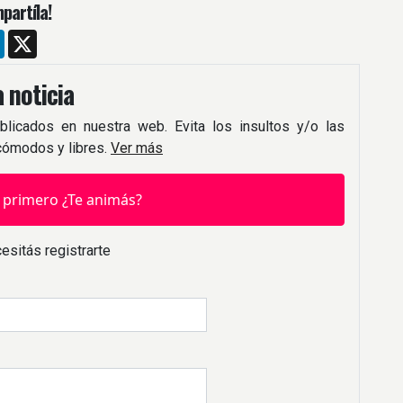
partíla!
m
ebook
LinkedIn
X
 noticia
blicados en nuestra web. Evita los insultos y/o las
 cómodos y libres.
Ver más
 primero ¿Te animás?
esitás registrarte