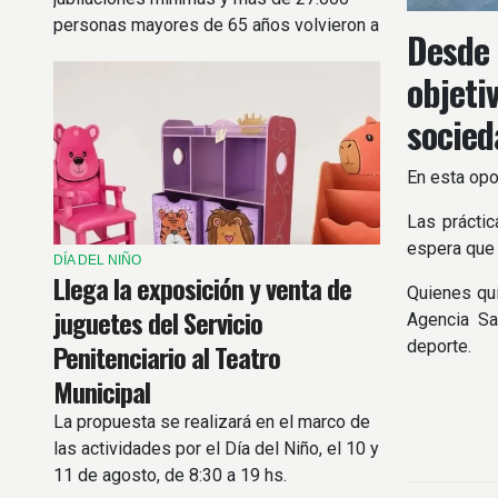
personas mayores de 65 años volvieron a
Desde 
trabajar para sostener sus ingresos.
objeti
socied
En esta opo
Las práctic
espera que 
DÍA DEL NIÑO
Llega la exposición y venta de
Quienes qui
juguetes del Servicio
Agencia Sa
deporte.
Penitenciario al Teatro
Municipal
La propuesta se realizará en el marco de
las actividades por el Día del Niño, el 10 y
11 de agosto, de 8:30 a 19 hs.