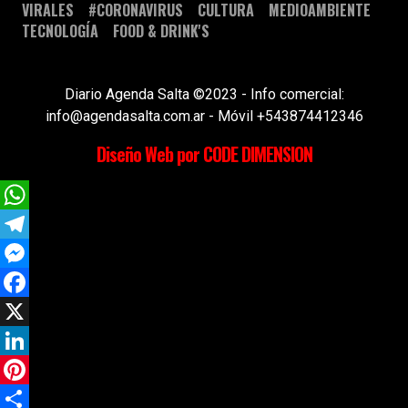
VIRALES
#CORONAVIRUS
CULTURA
MEDIOAMBIENTE
TECNOLOGÍA
FOOD & DRINK'S
Diario Agenda Salta ©2023 - Info comercial:
info@agendasalta.com.ar - Móvil +543874412346
Diseño Web por CODE DIMENSION
WhatsApp
Telegram
Messenger
Facebook
X
LinkedIn
Pinterest