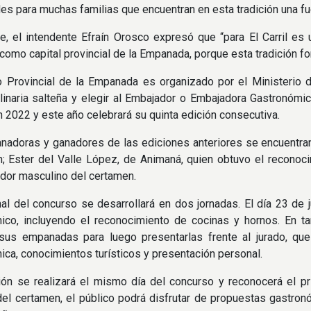
es para muchas familias que encuentran en esta tradición una fue
e, el intendente Efraín Orosco expresó que “para El Carril es u
como capital provincial de la Empanada, porque esta tradición for
o Provincial de la Empanada es organizado por el Ministerio 
ulinaria salteña y elegir al Embajador o Embajadora Gastronómic
2022 y este año celebrará su quinta edición consecutiva.
anadoras y ganadores de las ediciones anteriores se encuentran 
n; Ester del Valle López, de Animaná, quien obtuvo el reconoc
dor masculino del certamen.
nal del concurso se desarrollará en dos jornadas. El día 23 de 
ico, incluyendo el reconocimiento de cocinas y hornos. En tan
 sus empanadas para luego presentarlas frente al jurado, que
cnica, conocimientos turísticos y presentación personal.
ón se realizará el mismo día del concurso y reconocerá el pr
del certamen, el público podrá disfrutar de propuestas gastronó