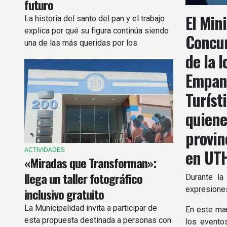
futuro
El Min
La historia del santo del pan y el trabajo
explica por qué su figura continúa siendo
Concur
una de las más queridas por los
de la 
argentinos.
Empana
Turíst
quiene
provin
en UTH
ACTIVIDADES
«Miradas que Transforman»:
llega un taller fotográfico
Durante la
expresiones
inclusivo gratuito
La Municipalidad invita a participar de
En este ma
esta propuesta destinada a personas con
los evento