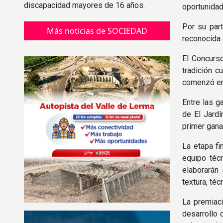
discapacidad mayores de 16 años.
oportunidad
Por su part
Más noticias de SOCIEDAD
reconocida 
El Concurs
tradición c
comenzó en 
Entre las g
de El Jardí
primer gana
La etapa fi
equipo técn
elaborarán
textura, té
La premiaci
desarrollo 