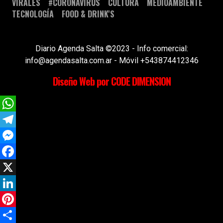
VIRALES
#CORONAVIRUS
CULTURA
MEDIOAMBIENTE
TECNOLOGÍA
FOOD & DRINK'S
Diario Agenda Salta ©2023 - Info comercial:
info@agendasalta.com.ar - Móvil +543874412346
Diseño Web por CODE DIMENSION
WhatsApp
Telegram
Messenger
Facebook
X
LinkedIn
Pinterest