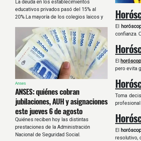
La deuda en los establecimientos
educativos privados pasó del 15% al
Horósc
20%.La mayoría de los colegios laicos y
sin aporte estatal aumentará un 10% las
El
horósco
cuotas.
confianza. 
Horósc
El
horósco
pero evita 
Horósc
Anses
ANSES: quiénes cobran
Toma decisi
jubilaciones, AUH y asignaciones
profesional
este jueves 6 de agosto
Horósc
Quiénes reciben hoy las distintas
prestaciones de la Administración
El
horósco
Nacional de Seguridad Social.
resolutivo,