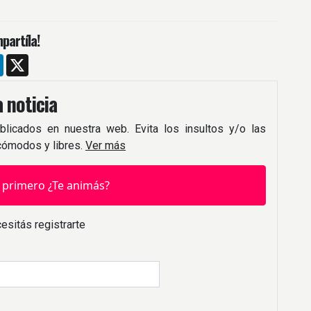
partíla!
m
ebook
LinkedIn
X
 noticia
blicados en nuestra web. Evita los insultos y/o las
 cómodos y libres.
Ver más
 primero ¿Te animás?
esitás registrarte