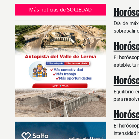
Horósc
Más noticias de SOCIEDAD
Día de máxi
sobresalir 
Horósc
El
horósco
estable; tu 
Horósc
Equilibrio 
para resolve
Horósc
El
horósco
intensidad 