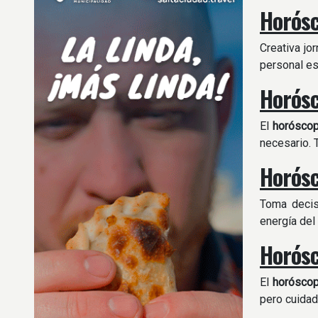
Horósc
Creativa jo
personal es
Horósc
El
horósco
necesario. 
Horósc
Toma decis
energía del
Horósc
El
horósco
pero cuidad