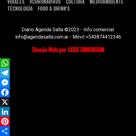
VIRALES
#CORONAVIRUS
CULTURA
MEDIOAMBIENTE
TECNOLOGÍA
FOOD & DRINK'S
Diario Agenda Salta ©2023 - Info comercial:
info@agendasalta.com.ar - Móvil +543874412346
Diseño Web por CODE DIMENSION
WhatsApp
Telegram
Messenger
Facebook
X
LinkedIn
Pinterest