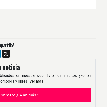
partíla!
m
ebook
LinkedIn
X
 noticia
blicados en nuestra web. Evita los insultos y/o las
 cómodos y libres.
Ver más
 primero ¿Te animás?