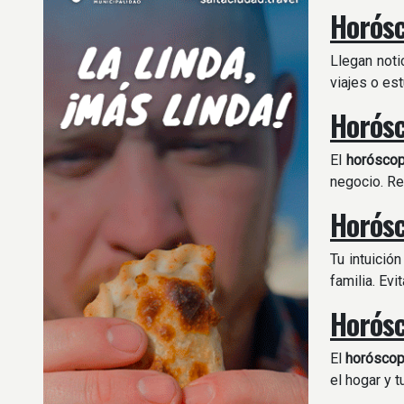
Horósc
Llegan noti
viajes o es
Horósc
El
horósco
negocio. Rev
Horósc
Tu intuició
familia. Ev
Horósc
El
horósco
el hogar y t