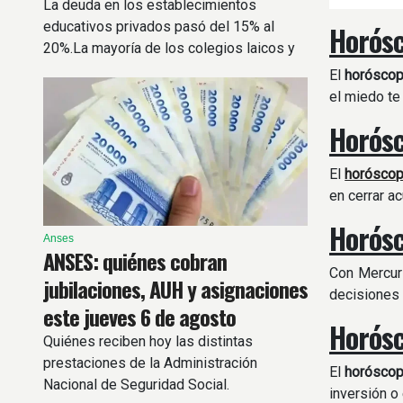
La deuda en los establecimientos
educativos privados pasó del 15% al
Horósc
20%.La mayoría de los colegios laicos y
sin aporte estatal aumentará un 10% las
El
horósco
cuotas.
el miedo te
Horósc
El
horósco
en cerrar a
Horósc
Anses
ANSES: quiénes cobran
Con Mercuri
jubilaciones, AUH y asignaciones
decisiones 
este jueves 6 de agosto
Horósc
Quiénes reciben hoy las distintas
prestaciones de la Administración
El
horósco
Nacional de Seguridad Social.
inversión o