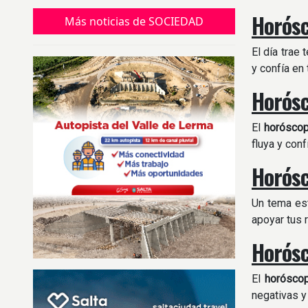
Horósc
Más noticias de SOCIEDAD
El día trae 
y confía en
Horósc
El
horósco
fluya y conf
Horósc
Un tema es
apoyar tus 
Horósc
El
horósco
negativas y