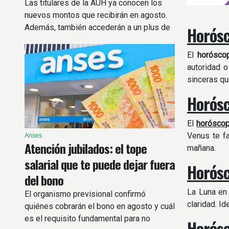
Las titulares de la AUH ya conocen los
nuevos montos que recibirán en agosto.
Además, también accederán a un plus de
Horósc
más de $72.000
El
horósco
autoridad o
sinceras qu
Horósc
El
horósco
Venus te fa
Anses
Atención jubilados: el tope
mañana.
salarial que te puede dejar fuera
Horósc
del bono
La Luna en 
El organismo previsional confirmó
claridad. I
quiénes cobrarán el bono en agosto y cuál
es el requisito fundamental para no
Horósc