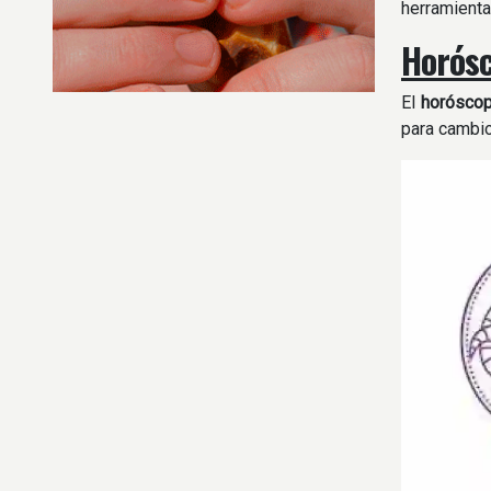
herramienta
Horósc
El
horósco
para cambio