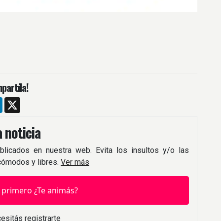
partíla!
m
ebook
LinkedIn
X
 noticia
blicados en nuestra web. Evita los insultos y/o las
 cómodos y libres.
Ver más
 primero ¿Te animás?
esitás registrarte