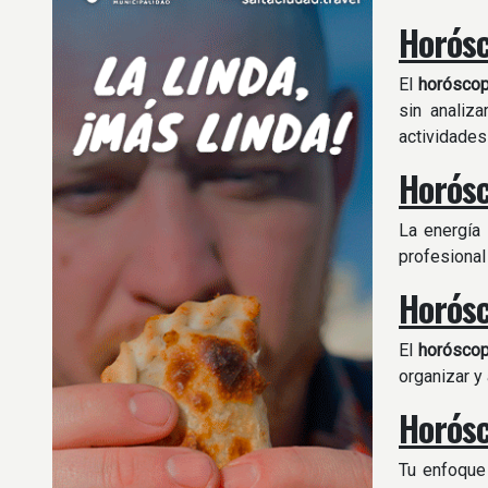
Horósc
El
horósco
sin analiz
actividades
Horósc
La energía 
profesional
Horósc
El
horósco
organizar y
Horósc
Tu enfoque 