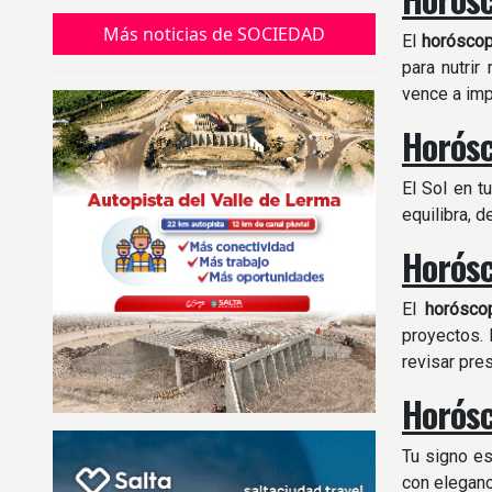
perderlo
Más noticias de SOCIEDAD
El
horósco
para nutrir
vence a imp
Horósc
El Sol en t
equilibra, 
Horósc
El
horósco
proyectos. 
revisar pre
Horósc
Tu signo es
con eleganc