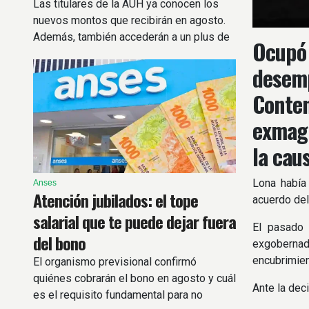
Las titulares de la AUH ya conocen los
nuevos montos que recibirán en agosto.
Además, también accederán a un plus de
Ocupó 
más de $72.000
desemp
Conten
exmagi
la cau
Lona había
Anses
Atención jubilados: el tope
acuerdo del
salarial que te puede dejar fuera
El pasado 
del bono
exgobernado
encubrimie
El organismo previsional confirmó
quiénes cobrarán el bono en agosto y cuál
Ante la deci
es el requisito fundamental para no