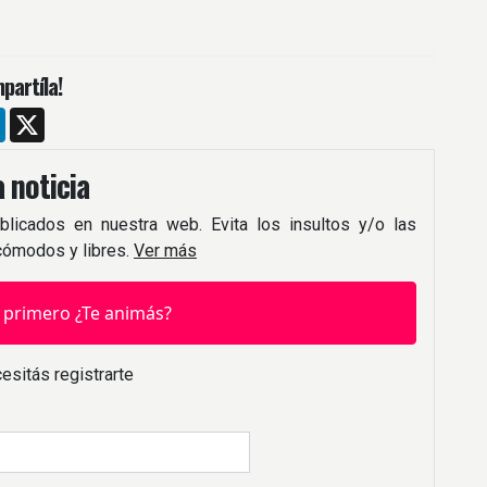
partíla!
m
ebook
LinkedIn
X
 noticia
blicados en nuestra web. Evita los insultos y/o las
 cómodos y libres.
Ver más
 primero ¿Te animás?
esitás registrarte