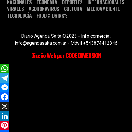
NACIONALES
ECONOMÍA
DEPORTES
INTERNACIONALES
VIRALES
#CORONAVIRUS
CULTURA
MEDIOAMBIENTE
TECNOLOGÍA
FOOD & DRINK'S
Diario Agenda Salta ©2023 - Info comercial:
info@agendasalta.com.ar - Móvil +543874412346
Diseño Web por CODE DIMENSION
WhatsApp
Telegram
Messenger
Facebook
X
LinkedIn