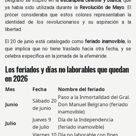
Belgrano se inspiró en la
escarapela celeste y blanca
, que
ya había sido utilizada durante la
Revolución de Mayo
. El
prócer consideraba que estos colores representaban la
identidad de los revolucionarios y su aspiración a la
libertad.
El 20 de junio está catalogado como
feriado inamovible
, lo
que implica que no tiene traslado hacia otra fecha, y se
celebra específica en la jornada de la efeméride.
Los feriados y días no laborables que quedan
en 2026
Mes
Fecha
Nombre del feriado
Paso a la Inmortalidad del Gral.
Sábado 20
Junio
Don Manuel Belgrano (feriado
de junio
inamovible)
Jueves 9
Día de la Independencia
Julio
de julio
(feriado inamovible)
Viernes 10
Día no laborable con fines