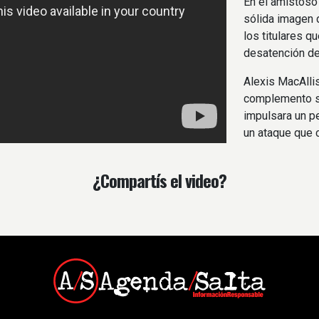
En el amistoso 
sólida imagen 
los titulares q
desatención de
Alexis MacAllis
complemento se
impulsara un p
un ataque que 
¿Compartís el video?