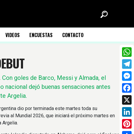
VIDEOS
ENCUESTAS
CONTACTO
DEBUT
What
Tele
.
Con goles de Barco, Messi y Almada, el
Mess
o nacional dejó buenas sensaciones antes
te Argelia.
Face
X
rgentina dio por terminada este martes toda su
evia al Mundial 2026, que iniciará el próximo martes en
Link
 Argelia.
Pinte