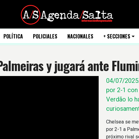
POLÍTICA
POLICIALES
NACIONALES
+ SECCIONES
Palmeiras y jugará ante Flum
04/07/2025
por 2-1 con 
Verdão lo h
curiosament
Chelsea se met
por 2-1 a Palme
próximo rival s