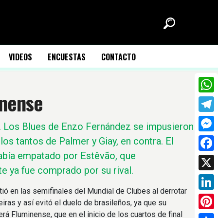
VIDEOS
ENCUESTAS
CONTACTO
inense
What
Tele
.
Los Blues de Enzo Fernández se impusieron
Mess
los tantos de Palmer y Giay, en contra. El
abía empatado por Estêvão, que
Face
e ya fue comprado por su rival.
X
ió en las semifinales del Mundial de Clubes al derrotar
Link
iras y así evitó el duelo de brasileños, ya que su
Pinte
erá Fluminense, que en el inicio de los cuartos de final