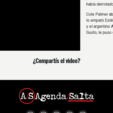
había derrotado 
Cole Palmer abr
lo empató Estê
y el argentino 
Gusto, le puso c
¿Compartís el video?