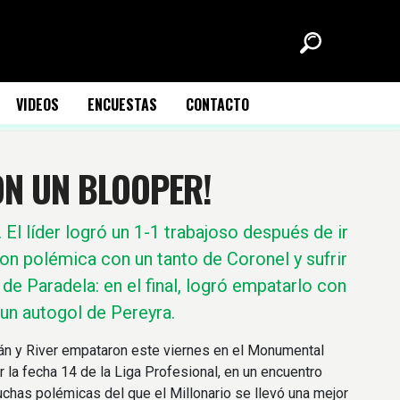
VIDEOS
ENCUESTAS
CONTACTO
CON UN BLOOPER!
.
El líder logró un 1-1 trabajoso después de ir
on polémica con un tanto de Coronel y sufrir
 de Paradela: en el final, logró empatarlo con
 un autogol de Pereyra.
án y River empataron este viernes en el Monumental
r la fecha 14 de la Liga Profesional, en un encuentro
uchas polémicas del que el Millonario se llevó una mejor