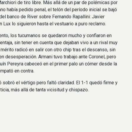
archiori de tiro libre. Más allá de un par de polémicas por
no había pedido penal, el telón del período inicial se bajó
del banco de River sobre Fernando Rapallini: Javier
 Lux lo siguieron hasta el vestuario a puro reclamo.
nto, los tucumanos se quedaron mucho y confiaron en
ventaja, sin tener en cuenta que dejaban vivo a un rival muy
mérito radicó en salir con otro chip tras el descanso, sin
 en desesperación. Armani tuvo trabajo ante Coronel, pero
quín Pereyra cabeceó en el primer palo un córner desde la
empató en contra.
ó sobró el vértigo pero faltó claridad. El 1-1 quedó firme y
ticia, más allá de tanta vicisitud y chispazo.