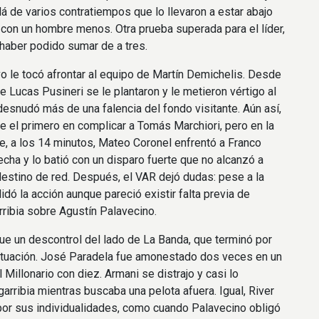
á de varios contratiempos que lo llevaron a estar abajo
 con un hombre menos. Otra prueba superada para el líder,
 haber podido sumar de a tres.
o le tocó afrontar al equipo de Martín Demichelis. Desde
e Lucas Pusineri se le plantaron y le metieron vértigo al
desnudó más de una falencia del fondo visitante. Aún así,
e el primero en complicar a Tomás Marchiori, pero en la
e, a los 14 minutos, Mateo Coronel enfrentó a Franco
cha y lo batió con un disparo fuerte que no alcanzó a
destino de red. Después, el VAR dejó dudas: pese a la
lidó la acción aunque pareció existir falta previa de
rribia sobre Agustín Palavecino.
fue un descontrol del lado de La Banda, que terminó por
ituación. José Paradela fue amonestado dos veces en un
l Millonario con diez. Armani se distrajo y casi lo
arribia mientras buscaba una pelota afuera. Igual, River
or sus individualidades, como cuando Palavecino obligó