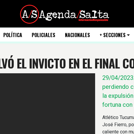
POLÍTICA
POLICIALES
NACIONALES
+ SECCIONES
LVÓ EL INVICTO EN EL FINAL 
29/04/2023
perdiendo c
la expulsión
fortuna con
Atlético Tucum
José Fierro, po
caliente con m