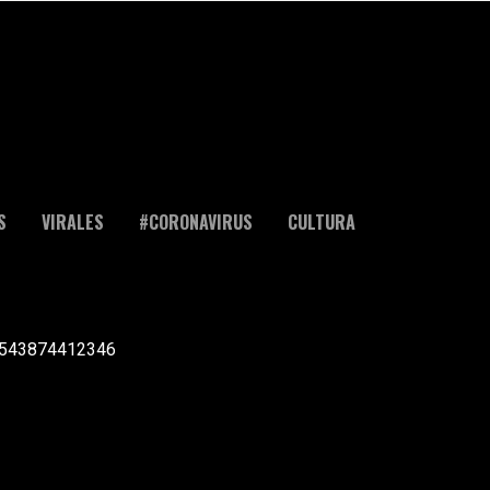
S
VIRALES
#CORONAVIRUS
CULTURA
l +543874412346