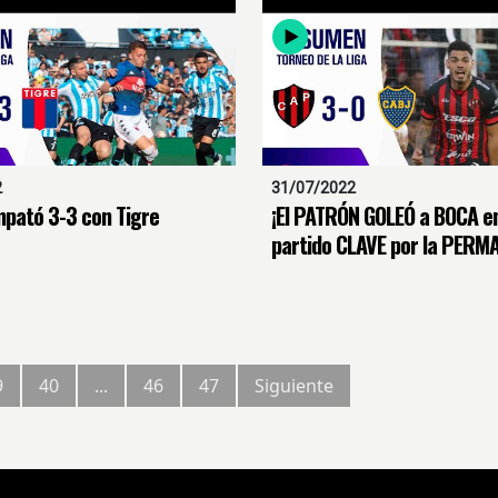
2
31/07/2022
pató 3-3 con Tigre
¡El PATRÓN GOLEÓ a BOCA e
partido CLAVE por la PERM
9
40
...
46
47
Siguiente