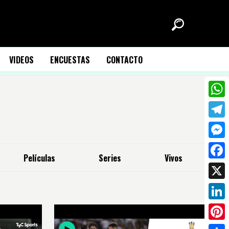
VIDEOS
ENCUESTAS
CONTACTO
What
Tele
Mess
Películas
Series
Vivos
Face
X
Link
Pinte