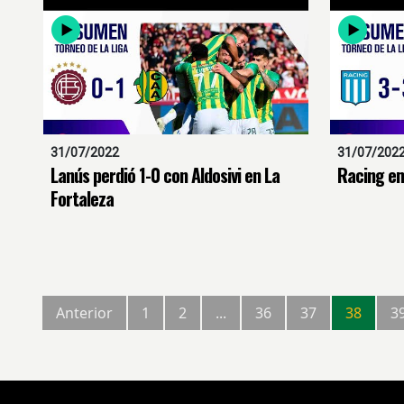
31/07/2022
31/07/202
Lanús perdió 1-0 con Aldosivi en La
Racing em
Fortaleza
Anterior
1
2
...
36
37
38
3