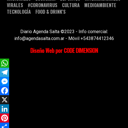
VIRALES
#CORONAVIRUS
CULTURA
MEDIOAMBIENTE
TECNOLOGÍA
FOOD & DRINK'S
Diario Agenda Salta ©2023 - Info comercial:
info@agendasalta.com.ar - Móvil +543874412346
Diseño Web por CODE DIMENSION
WhatsApp
Telegram
Messenger
Facebook
X
LinkedIn
Pinterest