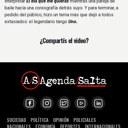
interpretar
El día que me quieras
mientras una pareja de
baile hacía una coreografía detrás suyo. Y para terminar, a
pedido del público, hizo un tema más que dejó a todos
extasiados: el legendario tango
Uno.
¿Compartís el video?
SOCIEDAD
POLÍTICA
OPINIÓN
POLICIALES
NACIONALES
ECONOMÍA
DEPORTES
INTERNACIONALES