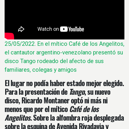
25/05/2022.
En el mítico Café de los Angelitos,
el cantautor argentino-venezolano presentó su
disco Tango rodeado del afecto de sus
familiares, colegas y amigos
El lugar no podía haber estado mejor elegido.
Para la presentación de
Tango
, su nuevo
disco,
Ricardo Montaner
optó ni más ni
menos que por el mítico
Café de los
Angelitos.
Sobre la alfombra roja desplegada
sobre la esquina de Avenida Rivadavia y