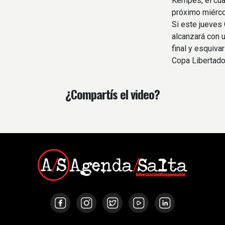
Kempes, el cua
próximo miérco
Si este jueves 
alcanzará con 
final y esquiva
Copa Libertado
¿Compartís el video?