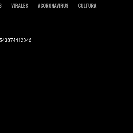
S
VIRALES
#CORONAVIRUS
CULTURA
l +543874412346