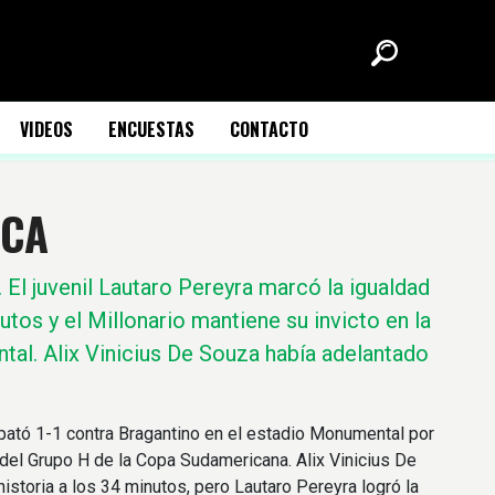
VIDEOS
ENCUESTAS
CONTACTO
ICA
.
El juvenil Lautaro Pereyra marcó la igualdad
utos y el Millonario mantiene su invicto en la
ntal. Alix Vinicius De Souza había adelantado
pató 1-1 contra Bragantino en el estadio Monumental por
 del Grupo H de la Copa Sudamericana. Alix Vinicius De
historia a los 34 minutos, pero Lautaro Pereyra logró la