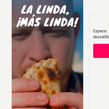
Espacio 
descalif