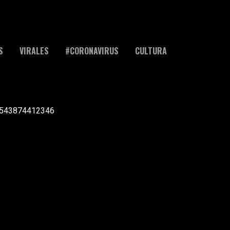
S
VIRALES
#CORONAVIRUS
CULTURA
l +543874412346