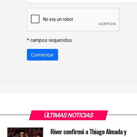
* campos requeridos
ÚLTIMAS NOTICIAS
River confirmó a Thiago Almada y