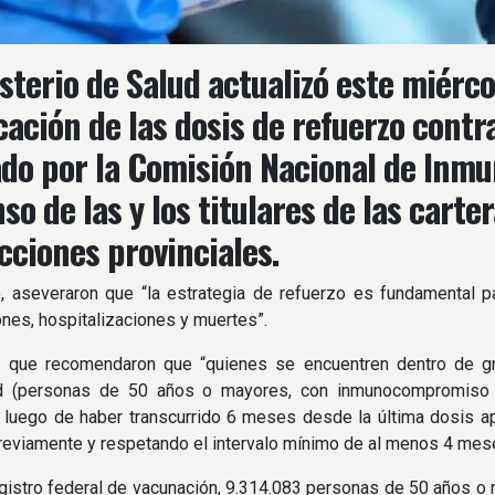
isterio de Salud actualizó este miér
icación de las dosis de refuerzo contr
do por la Comisión Nacional de Inmun
so de las y los titulares de las carter
icciones provinciales.
, aseveraron que “la estrategia de refuerzo es fundamental p
nes, hospitalizaciones y muertes”.
 que recomendaron que “quienes se encuentren dentro de gr
 (personas de 50 años o mayores, con inmunocompromiso o 
 luego de haber transcurrido 6 meses desde la última dosis a
reviamente y respetando el intervalo mínimo de al menos 4 mese
gistro federal de vacunación, 9.314.083 personas de 50 años o 