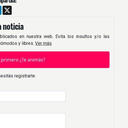
partíla!
m
ebook
LinkedIn
X
 noticia
blicados en nuestra web. Evita los insultos y/o las
 cómodos y libres.
Ver más
 primero ¿Te animás?
esitás registrarte