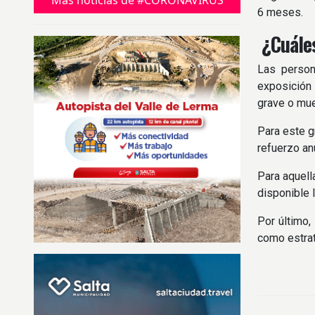
Más noticias de #CORONAVIRUS
6 meses.
¿Cuáles
Las person
exposición 
grave o mue
Para este g
refuerzo an
Para aquell
disponible 
Por último,
como estrat