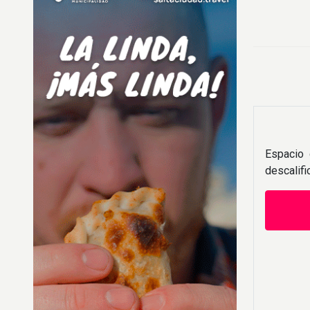
Espacio 
descalif