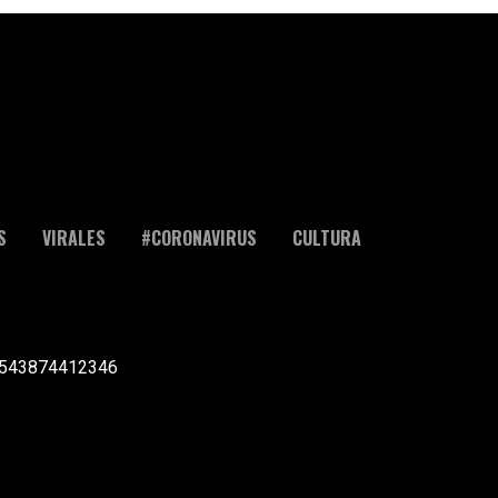
S
VIRALES
#CORONAVIRUS
CULTURA
l +543874412346