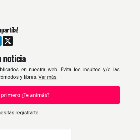
partíla!
m
ebook
LinkedIn
X
 noticia
blicados en nuestra web. Evita los insultos y/o las
 cómodos y libres.
Ver más
 primero ¿Te animás?
esitás registrarte