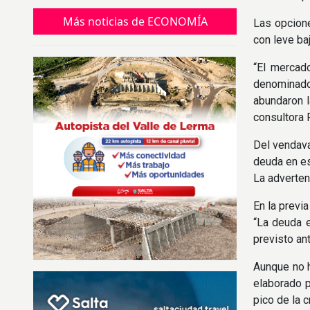
empleos.
Más noticias de ECONOMÍA
Las opcione
con leve ba
“El mercado
denominador
abundaron l
consultora 
Del vendava
deuda en es
La adverten
En la previ
“La deuda 
previsto ant
Aunque no h
elaborado p
pico de la c