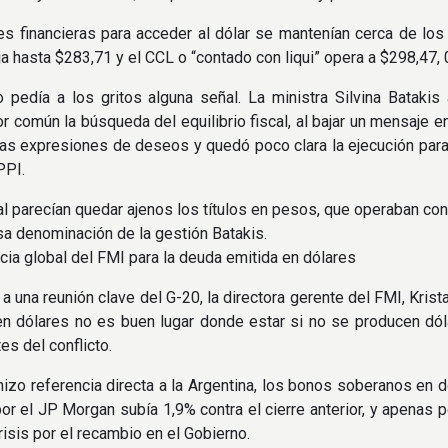
s financieras para acceder al dólar se mantenían cerca de lo
ja hasta $283,71 y el CCL o “contado con liqui” opera a $298,47, 0
 pedía a los gritos alguna señal. La ministra Silvina Bataki
 común la búsqueda del equilibrio fiscal, al bajar un mensaje e
as expresiones de deseos y quedó poco clara la ejecución para
PPI.
l parecían quedar ajenos los títulos en pesos, que operaban con a
a denominación de la gestión Batakis.
cia global del FMI para la deuda emitida en dólares
a a una reunión clave del G-20, la directora gerente del FMI, Kris
en dólares no es buen lugar donde estar si no se producen dó
es del conflicto.
izo referencia directa a la Argentina, los bonos soberanos en dó
or el JP Morgan subía 1,9% contra el cierre anterior, y apenas 
risis por el recambio en el Gobierno.