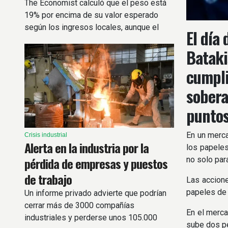
The Economist calculó que el peso está
19% por encima de su valor esperado
según los ingresos locales, aunque el
El día
índice tradicional marca una subvaluación
Bataki
del 5%.
cumpli
sobera
puntos
En un merca
Crisis industrial
Alerta en la industria por la
los papeles
pérdida de empresas y puestos
no solo par
de trabajo
Las accione
papeles de 
Un informe privado advierte que podrían
cerrar más de 3000 compañías
En el merca
industriales y perderse unos 105.000
sube dos pe