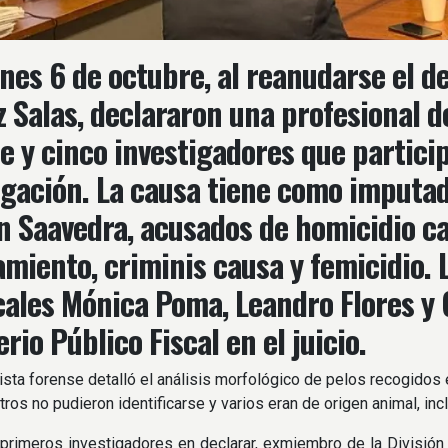
unes 6 de octubre, al reanudarse el d
z Salas, declararon una profesional d
e y cinco investigadores que particip
igación. La causa tiene como imputad
 Saavedra, acusados de homicidio cal
miento, criminis causa y femicidio. L
scales Mónica Poma, Leandro Flores y 
rio Público Fiscal en el juicio.
ista forense detalló el análisis morfológico de pelos recogidos
otros no pudieron identificarse y varios eran de origen animal, in
primeros investigadores en declarar, exmiembro de la División H