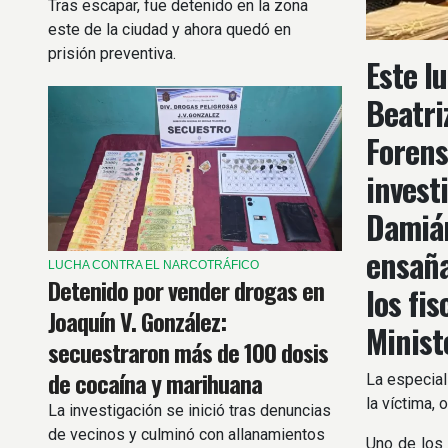
Tras escapar, fue detenido en la zona
este de la ciudad y ahora quedó en
prisión preventiva.
Este l
Beatri
Forens
invest
Damián
ensaña
LUCHA CONTRA EL NARCOTRÁFICO
Detenido por vender drogas en
los fi
Joaquín V. González:
Ministe
secuestraron más de 100 dosis
de cocaína y marihuana
La especial
la víctima, 
La investigación se inició tras denuncias
de vecinos y culminó con allanamientos
Uno de los 