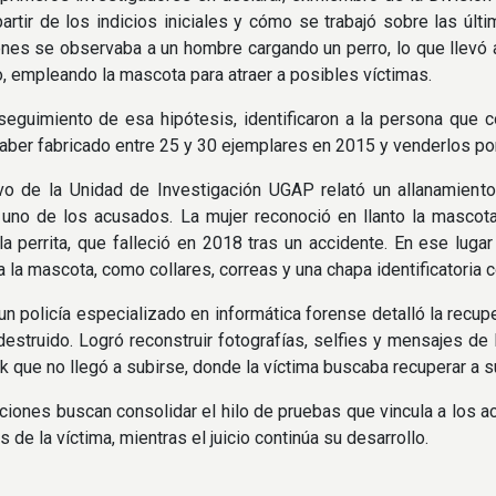
partir de los indicios iniciales y cómo se trabajó sobre las últ
es se observaba a un hombre cargando un perro, lo que llevó a
, empleando la mascota para atraer a posibles víctimas.
seguimiento de esa hipótesis, identificaron a la persona que c
aber fabricado entre 25 y 30 ejemplares en 2015 y venderlos po
ivo de la Unidad de Investigación UGAP relató un allanamient
uno de los acusados. La mujer reconoció en llanto la mascota
la perrita, que falleció en 2018 tras un accidente. En ese lug
a la mascota, como collares, correas y una chapa identificatoria 
 un policía especializado en informática forense detalló la recu
destruido. Logró reconstruir fotografías, selfies y mensajes de
 que no llegó a subirse, donde la víctima buscaba recuperar a s
ciones buscan consolidar el hilo de pruebas que vincula a los a
de la víctima, mientras el juicio continúa su desarrollo.