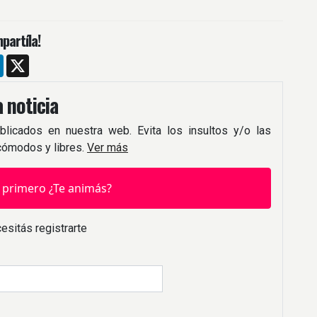
partíla!
m
ebook
LinkedIn
X
 noticia
blicados en nuestra web. Evita los insultos y/o las
 cómodos y libres.
Ver más
 primero ¿Te animás?
esitás registrarte