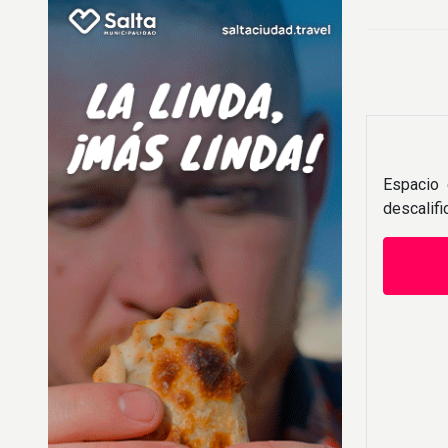
Espacio 
descalif