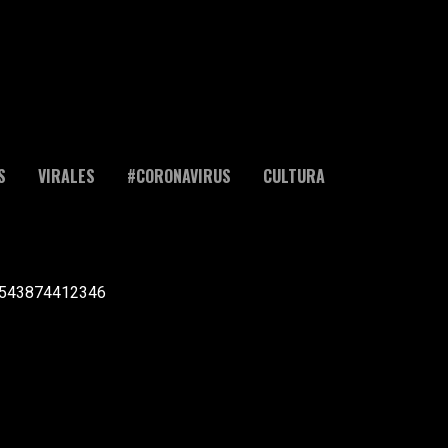
S
VIRALES
#CORONAVIRUS
CULTURA
l +543874412346