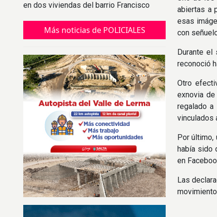
en dos viviendas del barrio Francisco
abiertas a 
Arias.
esas imágen
Más noticias de POLICIALES
con señuelo
Durante el 
reconoció h
Otro efect
exnovia de 
regalado a 
vinculados 
Por último,
había sido 
en Facebook
Las declara
movimientos 