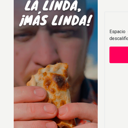
Espacio 
descalif