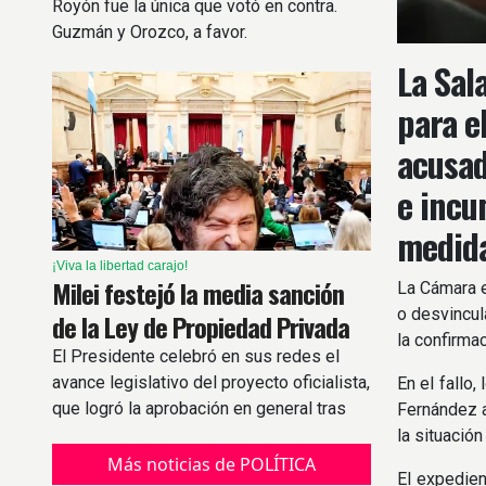
Royón fue la única que votó en contra.
Guzmán y Orozco, a favor.
La Sal
para e
acusad
e incu
medida
¡Viva la libertad carajo!
Milei festejó la media sanción
La Cámara e
o desvincul
de la Ley de Propiedad Privada
la confirma
El Presidente celebró en sus redes el
avance legislativo del proyecto oficialista,
En el fallo
que logró la aprobación en general tras
Fernández a
intensas negociaciones y el retiro de
la situació
artículos clave
Más noticias de POLÍTICA
El expedien