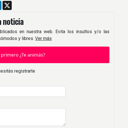
m
ebook
LinkedIn
X
 noticia
blicados en nuestra web. Evita los insultos y/o las
 cómodos y libres.
Ver más
 primero ¿Te animás?
esitás registrarte