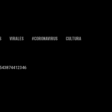
S
VIRALES
#CORONAVIRUS
CULTURA
l +543874412346