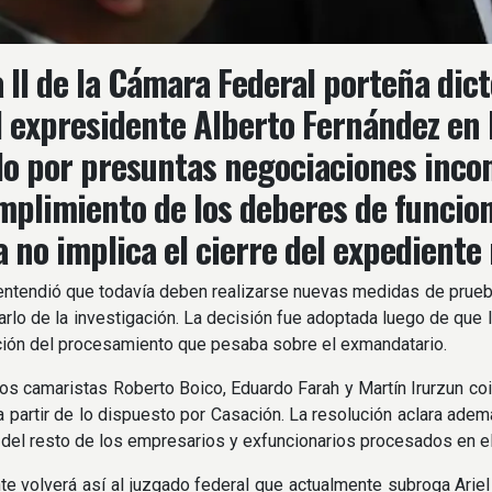
a II de la Cámara Federal porteña dict
l expresidente Alberto Fernández en 
o por presuntas negociaciones incom
mplimiento de los deberes de funcion
 no implica el cierre del expediente
ntendió que todavía deben realizarse nuevas medidas de prueb
arlo de la investigación. La decisión fue adoptada luego de que 
ción del procesamiento que pesaba sobre el exmandatario.
, los camaristas Roberto Boico, Eduardo Farah y Martín Irurzun co
 partir de lo dispuesto por Casación. La resolución aclara ade
n del resto de los empresarios y exfuncionarios procesados en e
te volverá así al juzgado federal que actualmente subroga Ari