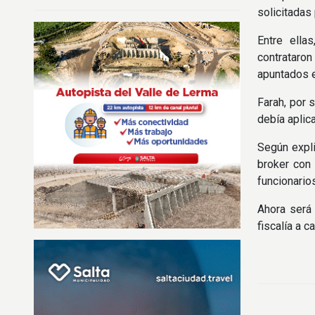
solicitadas
Entre ella
contrataro
apuntados e
Farah, por 
debía aplic
Según expli
broker con 
funcionario
Ahora será 
fiscalía a 