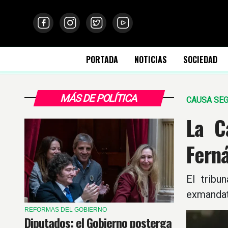
PORTADA
NOTICIAS
SOCIEDAD
MÁS DE POLÍTICA
CAUSA SE
La C
Fern
El tribu
exmandat
REFORMAS DEL GOBIERNO
Diputados: el Gobierno posterga