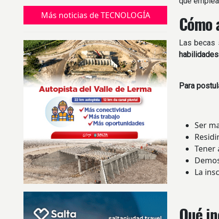
que emplean
Más noticias de TECNOLOGÍA
Cómo a
Las becas s
habilidades
Para postul
Ser ma
Residi
Tener 
Demost
La ins
Qué in