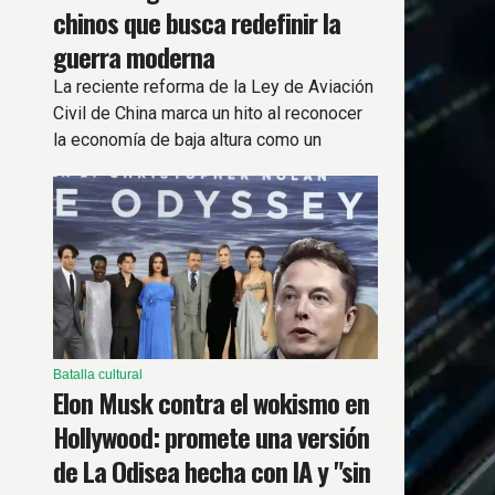
chinos que busca redefinir la
guerra moderna
La reciente reforma de la Ley de Aviación
Civil de China marca un hito al reconocer
la economía de baja altura como un
objetivo estratégico nacional, superando
el enfoque tradicional centrado solo en
restricciones.
Batalla cultural
Elon Musk contra el wokismo en
Hollywood: promete una versión
de La Odisea hecha con IA y "sin