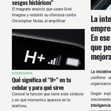
sesgos históricos"
El magnate anunció que usará Grok
Imagine y redobló su ofensiva contra
La int
Christopher Nolan, al amplificar
empres
acusaciones sobre un plan de la izquierda
para destruir Occidente.
En ese
que pe
mejora
La iniciati
INTERESANTE
Qué significa el “H+” en tu
confirmó u
organizacio
celular y para qué sirve
Según expl
Conocé la función que tiene este símbolo
crecimient
y en qué momentos aparece en tu
inteligencia 
teléfono.