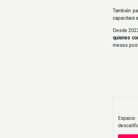
También pa
capacitará 
Desde 2022,
quienes co
meses poste
Espacio 
descalif