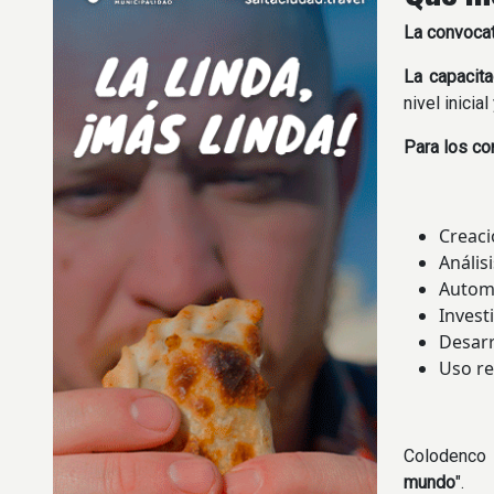
La convocat
La capacita
nivel inicia
Para los co
Creaci
Anális
Automa
Investi
Desarr
Uso re
Colodenco 
mundo
".