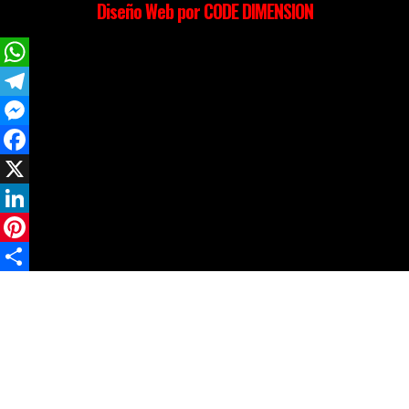
Diseño Web por CODE DIMENSION
WhatsApp
Telegram
Messenger
Facebook
X
LinkedIn
Pinterest
Compartir