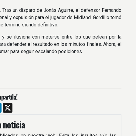
. Tras un disparo de Jonás Aguirre, el defensor Fernando
penal y expulsión para el jugador de Midland. Gordillo tomó
e terminó siendo definitivo.
la y se ilusiona con meterse entre los que pelean por la
ara defender el resultado en los minutos finales. Ahora, el
sumar para seguir escalando posiciones.
partíla!
m
ebook
LinkedIn
X
 noticia
blicados en nuestra web. Evita los insultos y/o las