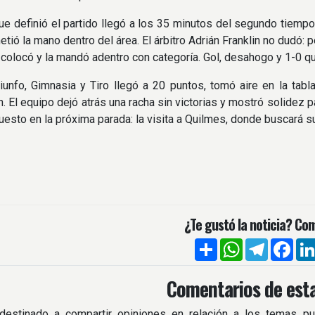
ue definió el partido llegó a los 35 minutos del segundo tiempo
tió la mano dentro del área. El árbitro Adrián Franklin no dudó: 
la colocó y la mandó adentro con categoría. Gol, desahogo y 1-0 qu
iunfo, Gimnasia y Tiro llegó a 20 puntos, tomó aire en la tab
n. El equipo dejó atrás una racha sin victorias y mostró solidez p
uesto en la próxima parada: la visita a Quilmes, donde buscará 
¿Te gustó la noticia? Com
Compartir
WhatsApp
Telegra
Fac
Comentarios de esta
destinado a compartir opiniones en relación a los temas pu