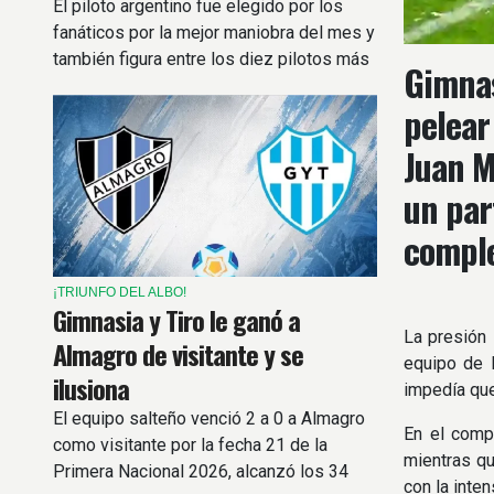
El piloto argentino fue elegido por los
fanáticos por la mejor maniobra del mes y
también figura entre los diez pilotos más
Gimnas
destacados de la temporada.
pelear
Juan M
un par
comple
¡TRIUNFO DEL ALBO!
Gimnasia y Tiro le ganó a
La presión 
Almagro de visitante y se
equipo de B
ilusiona
impedía que
El equipo salteño venció 2 a 0 a Almagro
En el compl
como visitante por la fecha 21 de la
mientras qu
Primera Nacional 2026, alcanzó los 34
con la inten