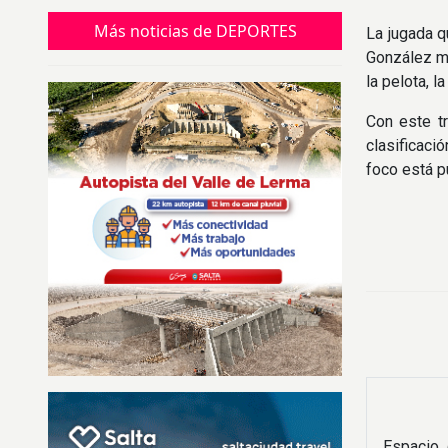
puntos y quedó sexto en la tabla.
Más noticias de DEPORTES
La jugada q
González me
la pelota, 
Con este tr
clasificació
foco está p
Espacio 