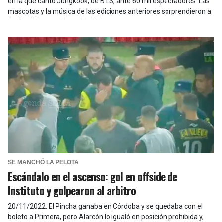
en la que cantó Jungkook, de BTS, ante 60 mil espectadores. Las
mascotas y la música de las ediciones anteriores sorprendieron a
los fanáticos en el estadio Al Bayt
SE MANCHÓ LA PELOTA
Escándalo en el ascenso: gol en offside de
Instituto y golpearon al arbitro
20/11/2022
.
El Pincha ganaba en Córdoba y se quedaba con el
boleto a Primera, pero Alarcón lo igualó en posición prohibida y,