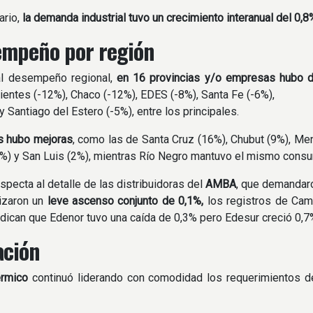
ario,
la demanda industrial tuvo un crecimiento interanual del 0,8
empeño por región
al desempeño regional,
en 16 provincias y/o empresas hubo 
rientes (-12%), Chaco (-12%), EDES (-8%), Santa Fe (-6%),
y Santiago del Estero (-5%), entre los principales.
s hubo mejoras
, como las de Santa Cruz (16%), Chubut (9%), Me
%) y San Luis (2%), mientras Río Negro mantuvo el mismo consum
specta al detalle de las distribuidoras del
AMBA
, que demandar
lizaron un
leve ascenso conjunto de 0,1%,
los registros de Ca
indican que Edenor tuvo una caída de 0,3% pero Edesur creció 0,7
ación
érmico
continuó liderando con comodidad los requerimientos d