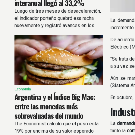
interanual llegó al 33,2%
Luego de tres meses de desaceleración,
el indicador porteño quebró esa racha
La demanda
nuevamente y registró avances en los
incremento 
principales rubros.
De acuerdo 
Eléctrico (
“Se trata d
a su vez se
Aún se ma
(Sistema Ar
Economía
Argentina y el Índice Big Mac:
En octubre,
entre las monedas más
Industr
sobrevaluadas del mundo
La
demanda
The Economist calculó que el peso está
tanto la
com
19% por encima de su valor esperado