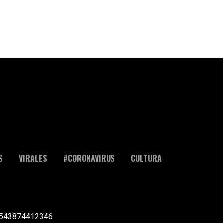
S
VIRALES
#CORONAVIRUS
CULTURA
l +543874412346