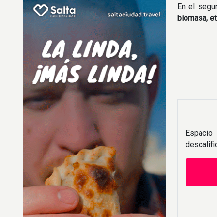
En el segu
biomasa, et
Espacio 
descalif