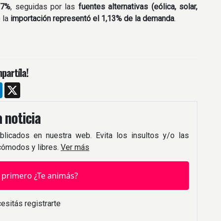
37%
, seguidas por las
fuentes alternativas (eólica, solar,
o la
importación representó el 1,13% de la demanda
.
partíla!
m
ebook
LinkedIn
X
 noticia
blicados en nuestra web. Evita los insultos y/o las
 cómodos y libres.
Ver más
 primero ¿Te animás?
esitás registrarte