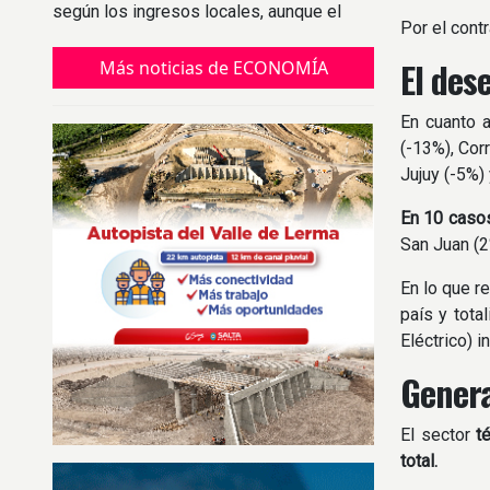
según los ingresos locales, aunque el
Por el contr
índice tradicional marca una subvaluación
del 5%.
El des
Más noticias de ECONOMÍA
En cuanto 
(-13%), Cor
Jujuy (-5%) 
En 10 caso
San Juan (2
En lo que re
país y tota
Eléctrico) 
Gener
El sector
t
total.