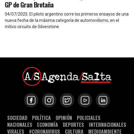
GP de Gran Bretaña
04/07/2025
.
El piloto argentino corre los primeros ensayos de una
nueva fecha de la máxima categoría de automovilismo, en el
mítico circuito de Silverstone.
SOCIEDAD
POLÍTICA
OPINIÓN
POLICIALES
NACIONALES
ECONOMÍA
DEPORTES
INTERNACIONALES
VIRALES
#CORONAVIRUS
CULTURA
MEDIOAMBIENTE