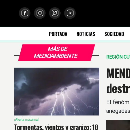
PORTADA
NOTICIAS
SOCIEDAD
MÁS DE
MEDIOAMBIENTE
REGIÓN C
MEND
dest
El fenóme
anegadas,
¡Alerta máxima!
Tormentas, vientos y granizo: 18