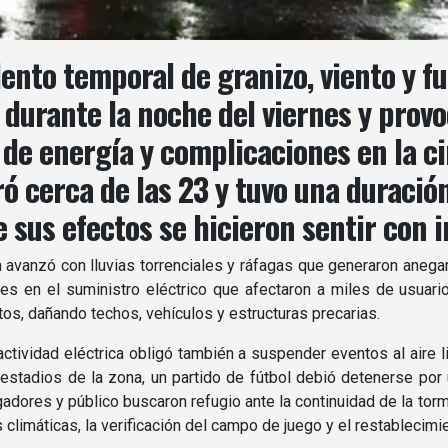
lento temporal de granizo, viento y fu
 durante la noche del viernes y prov
 de energía y complicaciones en la c
ró cerca de las 23 y tuvo una duraci
 sus efectos se hicieron sentir con i
 avanzó con lluvias torrenciales y ráfagas que generaron aneg
nes en el suministro eléctrico que afectaron a miles de usuario
tos, dañando techos, vehículos y estructuras precarias.
actividad eléctrica obligó también a suspender eventos al aire l
 estadios de la zona, un partido de fútbol debió detenerse por
gadores y público buscaron refugio ante la continuidad de la tor
 climáticas, la verificación del campo de juego y el restablecimie