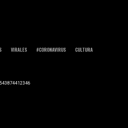
S
VIRALES
#CORONAVIRUS
CULTURA
l +543874412346