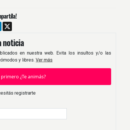
partíla!
m
ebook
LinkedIn
X
 noticia
blicados en nuestra web. Evita los insultos y/o las
 cómodos y libres.
Ver más
 primero ¿Te animás?
esitás registrarte