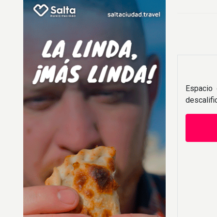
Espacio 
descalif