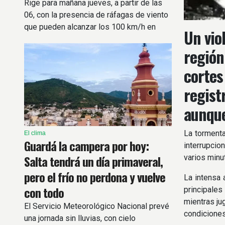
Rige para mañana jueves, a partir de las
06, con la presencia de ráfagas de viento
que pueden alcanzar los 100 km/h en
Un vio
zonas cordilleranas.
región
cortes
regist
aunque
La tormenta
El clima
Guardá la campera por hoy:
interrupcio
Salta tendrá un día primaveral,
varios minu
pero el frío no perdona y vuelve
La intensa 
con todo
principales
mientras ju
El Servicio Meteorológico Nacional prevé
condiciones
una jornada sin lluvias, con cielo