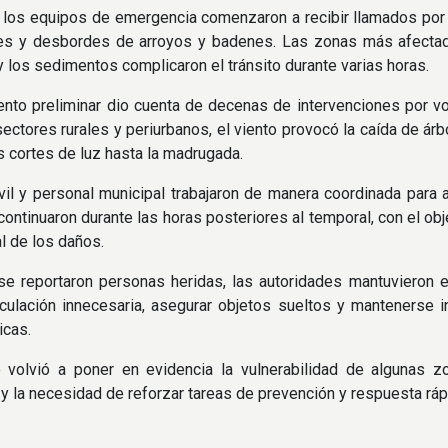
, los equipos de emergencia comenzaron a recibir llamados por s
bles y desbordes de arroyos y badenes. Las zonas más afectad
 los sedimentos complicaron el tránsito durante varias horas.
ento preliminar dio cuenta de decenas de intervenciones por v
sectores rurales y periurbanos, el viento provocó la caída de ár
s cortes de luz hasta la madrugada.
il y personal municipal trabajaron de manera coordinada para as
continuaron durante las horas posteriores al temporal, con el obj
al de los daños.
se reportaron personas heridas, las autoridades mantuvieron 
irculación innecesaria, asegurar objetos sueltos y manteners
icas.
o volvió a poner en evidencia la vulnerabilidad de algunas
 y la necesidad de reforzar tareas de prevención y respuesta rá