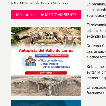
parcialmente nublado y viento leve.
En paralelo
Desde el viernes comenzará a bajar la
intransita
temperatura.
Más noticias de MEDIOAMBIENTE
acumulada y
El relevami
cables. En 
extendió lo
Defensa Civ
Las tareas 
alcance tot
Si bien no 
evitar la c
meteorológ
El episodi
frecuentes,