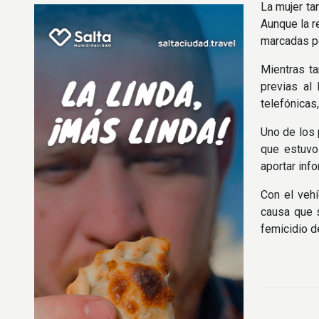
La mujer ta
Aunque la r
marcadas p
Mientras ta
previas al
telefónicas
Uno de los 
que estuvo
aportar inf
Con el veh
causa que 
femicidio d