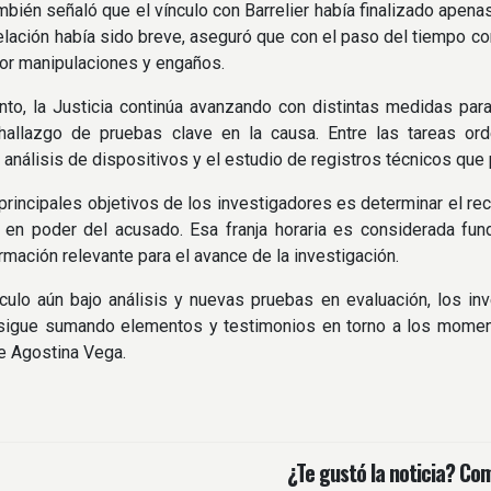
mbién señaló que el vínculo con Barrelier había finalizado apen
elación había sido breve, aseguró que con el paso del tiempo 
or manipulaciones y engaños.
nto, la Justicia continúa avanzando con distintas medidas par
 hallazgo de pruebas clave en la causa. Entre las tareas o
, análisis de dispositivos y el estudio de registros técnicos qu
principales objetivos de los investigadores es determinar el rec
 en poder del acusado. Esa franja horaria es considerada fun
ormación relevante para el avance de la investigación.
ículo aún bajo análisis y nuevas pruebas en evaluación, los 
sigue sumando elementos y testimonios en torno a los momento
e Agostina Vega.
¿Te gustó la noticia? Com