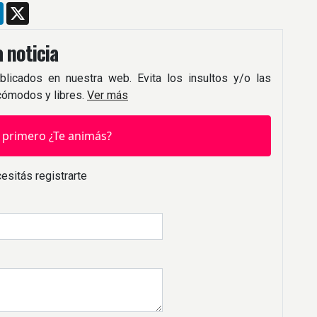
m
ebook
LinkedIn
X
 noticia
blicados en nuestra web. Evita los insultos y/o las
 cómodos y libres.
Ver más
 primero ¿Te animás?
esitás registrarte