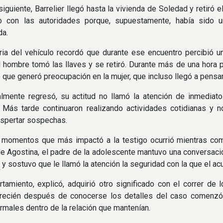
iguiente, Barrelier llegó hasta la vivienda de Soledad y retiró 
o con las autoridades porque, supuestamente, había sido 
da.
ria del vehículo recordó que durante ese encuentro percibió u
 hombre tomó las llaves y se retiró. Durante más de una hora 
o que generó preocupación en la mujer, que incluso llegó a pensar
lmente regresó, su actitud no llamó la atención de inmediato.
. Más tarde continuaron realizando actividades cotidianas y 
espertar sospechas.
 momentos que más impactó a la testigo ocurrió mientras comp
 Agostina, el padre de la adolescente mantuvo una conversació
 y sostuvo que le llamó la atención la seguridad con la que el a
amiento, explicó, adquirió otro significado con el correr de
 recién después de conocerse los detalles del caso comenzó a
rmales dentro de la relación que mantenían.