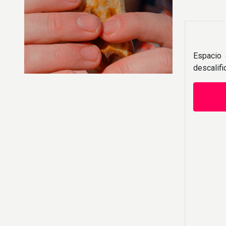
Espacio 
descalif