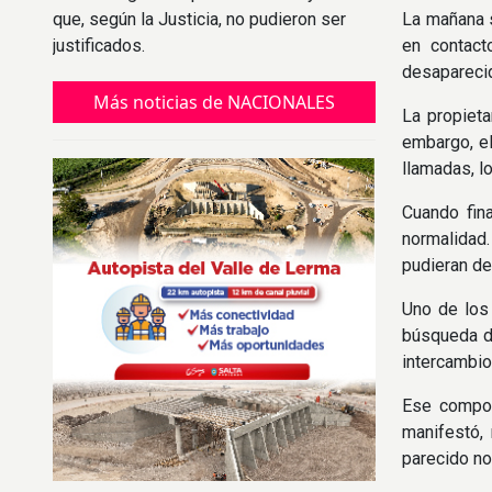
que, según la Justicia, no pudieron ser
La mañana s
justificados.
en contact
desapareci
Más noticias de NACIONALES
La propieta
embargo, el
llamadas, l
Cuando fina
normalidad
pudieran d
Uno de los
búsqueda de
intercambio
Ese comport
manifestó,
parecido no