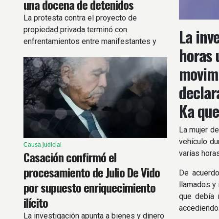
una docena de detenidos
La protesta contra el proyecto de
propiedad privada terminó con
La inv
enfrentamientos entre manifestantes y
horas 
fuerzas de seguridad.
movimi
declar
Ka que
La mujer de
vehículo du
Causa judicial
Casación confirmó el
varias hora
procesamiento de Julio De Vido
De acuerdo
por supuesto enriquecimiento
llamados y 
que debía r
ilícito
accediendo
La investigación apunta a bienes y dinero