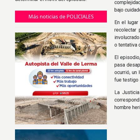
complejidad
bajo cuidad
Más noticias de POLICIALES
En el lugar
recolectar
involucrado
o tentativa 
El episodio
pasa desape
ocurrió, un
fue testigo
La Justicia
correspondi
hombre heri