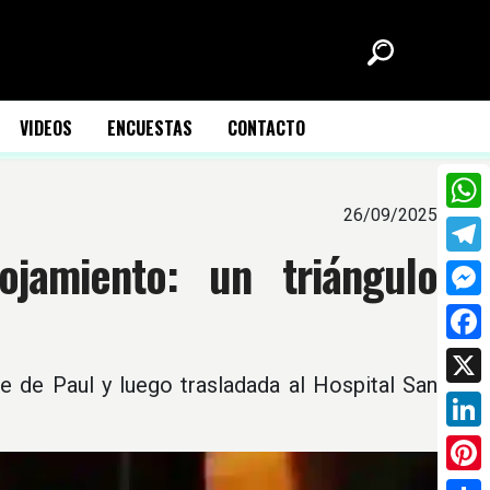
VIDEOS
ENCUESTAS
CONTACTO
26/09/2025
What
jamiento: un triángulo
Tele
Mess
Face
e de Paul y luego trasladada al Hospital San
X
Link
Pinte