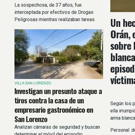
La sospechosa, de 37 años, fue
interceptada por efectivos de Drogas
Un hec
Peligrosas mientras realizaban tareas
preventivas.
Orán, 
sobre 
blanca,
episod
víctim
VILLA SAN LORENZO
Investigan un presunto ataque a
tiros contra la casa de un
Según los p
empresario gastronómico en
ella irrump
San Lorenzo
arma blanca
Analizan cámaras de seguridad y buscan
Personal d
determinar el móvil del episodio.