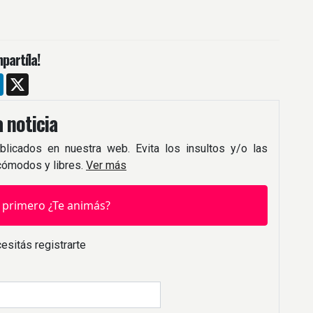
partíla!
m
ebook
LinkedIn
X
 noticia
blicados en nuestra web. Evita los insultos y/o las
 cómodos y libres.
Ver más
 primero ¿Te animás?
esitás registrarte