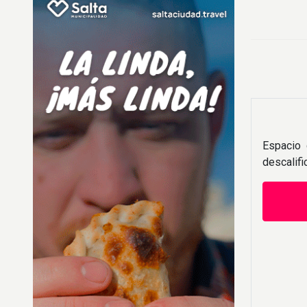
Espacio 
descalif