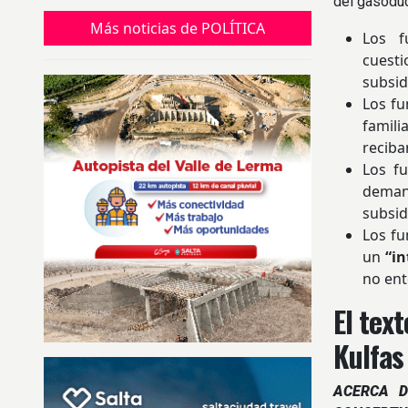
del gasoduc
Más noticias de POLÍTICA
Los f
cuesti
subsid
Los fu
famili
recib
Los f
demand
subsid
Los fu
un
“i
no ent
El tex
Kulfas
ACERCA D