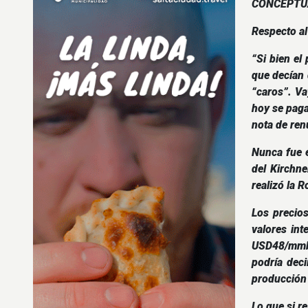
CONCEPTU
Respecto al
“Si bien el
que decían 
“caros”. Va
hoy se paga
nota de ren
Nunca fue e
del Kirchn
realizó la 
Los precios
valores in
USD48/mmbt
podría dec
producción 
Lo que si r