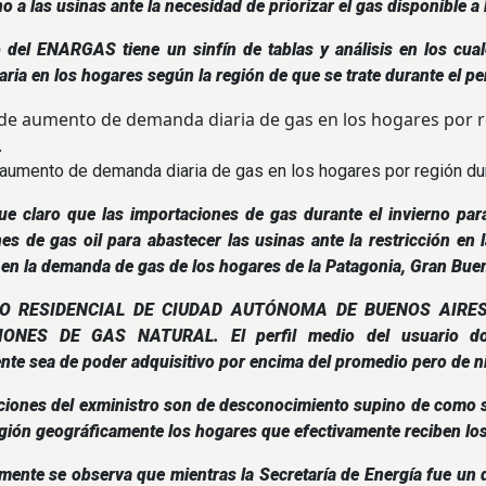
rno a las usinas ante la necesidad de priorizar el gas disponible 
b del ENARGAS tiene un sinfín de tablas y análisis en los cu
ria en los hogares según la región de que se trate durante el pe
 aumento de demanda diaria de gas en los hogares por región dura
ue claro que las importaciones de gas durante el invierno pa
es de gas oil para abastecer las usinas ante la restricción en l
en la demanda de gas de los hogares de la Patagonia, Gran Bueno
IO RESIDENCIAL DE CIUDAD AUTÓNOMA DE BUENOS AIRE
ONES DE GAS NATURAL. El perfil medio del usuario dom
te sea de poder adquisitivo por encima del promedio pero de n
ciones del exministro son de desconocimiento supino de como s
egión geográficamente los hogares que efectivamente reciben lo
ente se observa que mientras la Secretaría de Energía fue un 