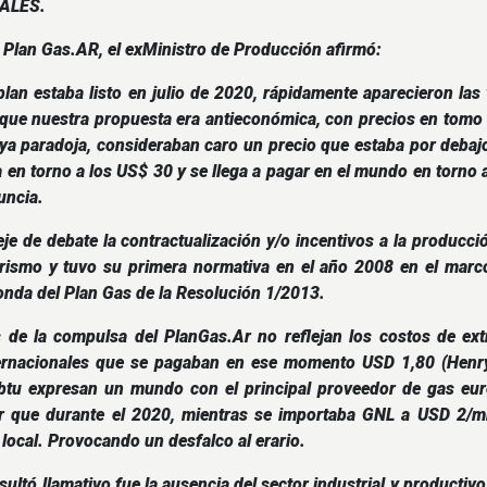
ALES.
 Plan Gas.AR, el exMinistro de Producción afirmó:
 plan estaba listo en julio de 2020, rápidamente aparecieron las
que nuestra propuesta era antieconómica, con precios en tomo 
ya paradoja, consideraban caro un precio que estaba por debajo 
 en torno a los US$ 30 y se llega a pagar en el mundo en torno 
uncia.
je de debate la contractualización y/o incentivos a la producc
erismo y tuvo su primera normativa en el año 2008 en el marc
Ronda del Plan Gas de la Resolución 1/2013.
 de la compulsa del PlanGas.Ar no reflejan los costos de ext
ternacionales que se pagaban en ese momento USD 1,80 (Hen
u expresan un mundo con el principal proveedor de gas europ
ir que durante el 2020, mientras se importaba GNL a USD 2/
local. Provocando un desfalco al erario.
esultó llamativo fue la ausencia del sector industrial y producti