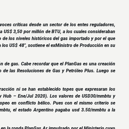
 voces críticas desde un sector de los entes reguladores,
a US$ 3,50 por millón de BTU, a los cuales consideraban
de los niveles históricos del gas importado y por el que
a los US$ 48″, sostiene el exMinistro de Producción en su
ión de gas. Cabe recordar que el PlanGas es una creación
o de las Resoluciones de Gas y Petróleo Plus. Luego se
racción ni se han establecido topes que expresaran los
ry Hub – Ene/Jul 2020). Los valores de USD30/mmbtu y
eo en conflicto bélico. Pues con el mismo criterio se
mmbtu, el estado Argentino pagaba usd 3.50/mmbtu a la
vo en la ronda PlanGas.Ar impulsado por el Ministerio cuyo