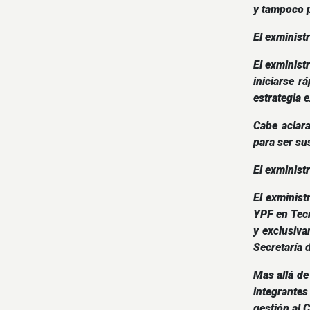
y tampoco p
El exminist
El exminist
iniciarse r
estrategia 
Cabe aclara
para ser su
El exminist
El exminist
YPF en Tecn
y exclusiva
Secretaría 
Mas allá de
integrantes
gestión al 