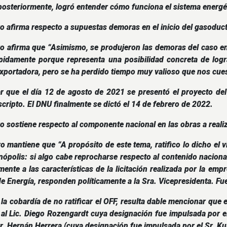
osteriormente, logró entender cómo funciona el sistema energé
ro afirma respecto a supuestas demoras en el inicio del gasoduc
ro afirma que “Asimismo, se produjeron las demoras del caso en 
ápidamente porque representa una posibilidad concreta de logr
exportadora, pero se ha perdido tiempo muy valioso que nos cues
r que el día 12 de agosto de 2021 se presentó el proyecto de
scripto. El DNU finalmente se dictó el 14 de febrero de 2022.
ro sostiene respecto al componente nacional en las obras a reali
ro mantiene que “A propósito de este tema, ratifico lo dicho el v
ópolis: si algo cabe reprocharse respecto al contenido naciona
mente a las características de la licitación realizada por la em
de Energía, responden políticamente a la Sra. Vicepresidenta. Fu
 la cobardía de no ratificar el OFF, resulta dable mencionar que 
 al Lic. Diego Rozengardt cuya designación fue impulsada por 
Cr. Hernán Herrera (cuya designación fue impulsada por el Sr. Kulf