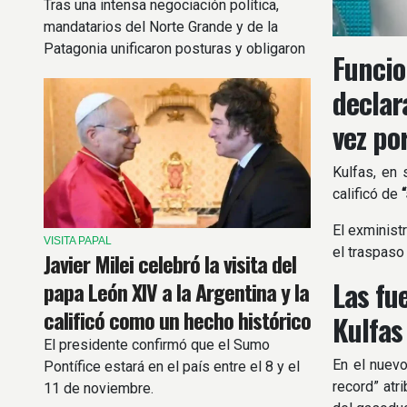
Tras una intensa negociación política,
mandatarios del Norte Grande y de la
Patagonia unificaron posturas y obligaron
Funcio
al Ejecutivo a retirar del proyecto el
declar
apartado sobre extranjerización de tierras.
vez po
Kulfas, en 
calificó de
“
El exminist
VISITA PAPAL
el traspaso
Javier Milei celebró la visita del
Las fu
papa León XIV a la Argentina y la
calificó como un hecho histórico
Kulfas
El presidente confirmó que el Sumo
En el nuevo
Pontífice estará en el país entre el 8 y el
record” atr
11 de noviembre.