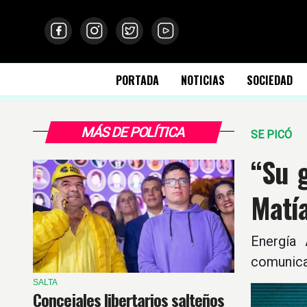
PORTADA
NOTICIAS
SOCIEDAD
MÁS DE POLÍTICA
SE PICÓ
“Su g
Matía
Energía 
comunicad
SALTA
Concejales libertarios salteños