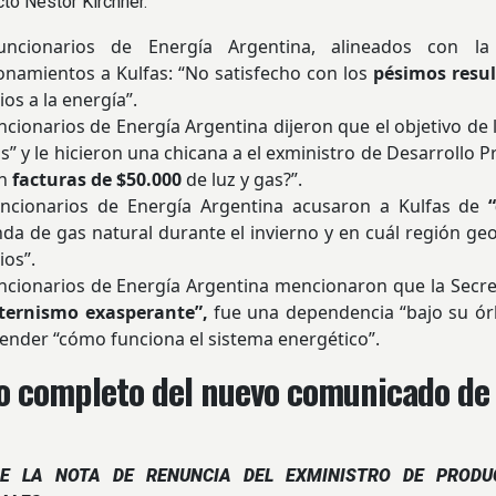
to Néstor Kirchner.
uncionarios de Energía Argentina, alineados con l
onamientos a Kulfas: “No satisfecho con los
pésimos resu
ios a la energía”.
ncionarios de Energía Argentina dijeron que el objetivo de 
as” y le hicieron una chicana a el exministro de Desarroll
an
facturas de $50.000
de luz y gas?”.
uncionarios de Energía Argentina acusaron a Kulfas de
a de gas natural durante el invierno y en cuál región ge
ios”.
ncionarios de Energía Argentina mencionaron que la Secret
nternismo exasperante”,
fue una dependencia “bajo su órb
ender “cómo funciona el sistema energético”.
to completo del nuevo comunicado de
E LA NOTA DE RENUNCIA DEL EXMINISTRO DE PRODUC