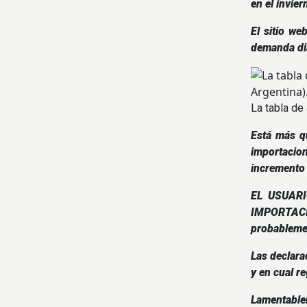
en el invie
El sitio we
demanda dia
La tabla de
Está más q
importacion
incremento 
EL USUAR
IMPORTACI
probablemen
Las declara
y en cual r
Lamentablem