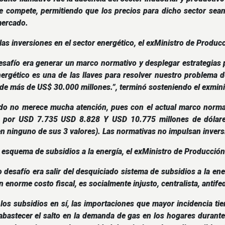
le compete, permitiendo que los precios para dicho sector sea
 mercado.
las inversiones en el sector energético, el exMinistro de Produc
desafío era generar un marco normativo y desplegar estrategias
nergético es una de las llaves para resolver nuestro problema 
de más de US$ 30.000 millones.”, terminó sosteniendo el exmini
ado no merece mucha atención, pues con el actual marco norma
s por USD 7.735 USD 8.828 Y USD 10.775 millones de dólare
n ninguno de sus 3 valores). Las normativas no impulsan inversio
 esquema de subsidios a la energía, el exMinistro de Producción
 desafío era salir del desquiciado sistema de subsidios a la en
n enorme costo fiscal, es socialmente injusto, centralista, antifed
los subsidios en sí, las importaciones que mayor incidencia tie
abastecer el salto en la demanda de gas en los hogares durante 