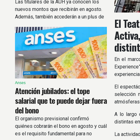
Las titulares de la AUH ya conocen los
nuevos montos que recibirán en agosto.
Además, también accederán a un plus de
El Tea
más de $72.000
Activa
distin
En el marc
Experience”
experiencia
Anses
El espectác
Atención jubilados: el tope
selección 
salarial que te puede dejar fuera
atmósferas 
del bono
A lo largo 
El organismo previsional confirmó
distintas e
quiénes cobrarán el bono en agosto y cuál
es el requisito fundamental para no
La activida