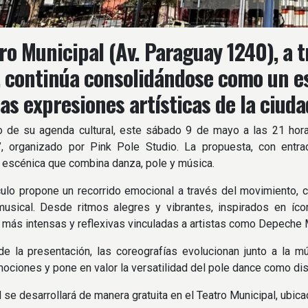
tro Municipal (Av. Paraguay 1240), a 
, continúa consolidándose como un e
tas expresiones artísticas de la ciuda
o de su agenda cultural, este sábado 9 de mayo a las 21 hora
, organizado por Pink Pole Studio. La propuesta, con entrada
 escénica que combina danza, pole y música.
ulo propone un recorrido emocional a través del movimiento, con
musical. Desde ritmos alegres y vibrantes, inspirados en 
más intensas y reflexivas vinculadas a artistas como Depeche
de la presentación, las coreografías evolucionan junto a la 
mociones y pone en valor la versatilidad del pole dance como disci
d se desarrollará de manera gratuita en el Teatro Municipal, ubic