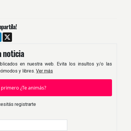
partíla!
m
ebook
LinkedIn
X
 noticia
blicados en nuestra web. Evita los insultos y/o las
 cómodos y libres.
Ver más
 primero ¿Te animás?
esitás registrarte