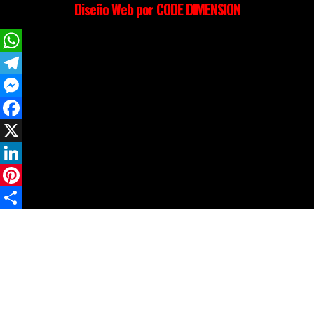
Diseño Web por CODE DIMENSION
WhatsApp
Telegram
Messenger
Facebook
X
LinkedIn
Pinterest
Compartir