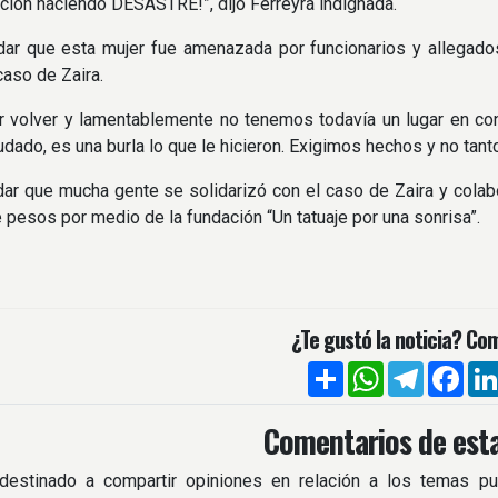
ión haciendo DESASTRE!”, dijo Ferreyra indignada.
dar que esta mujer fue amenazada por funcionarios y allegado
caso de Zaira.
r volver y lamentablemente no tenemos todavía un lugar en co
dado, es una burla lo que le hicieron. Exigimos hechos y no tanto 
ar que mucha gente se solidarizó con el caso de Zaira y colab
e pesos por medio de la fundación “Un tatuaje por una sonrisa”.
¿Te gustó la noticia? Com
Compartir
WhatsApp
Telegra
Fac
Comentarios de esta
destinado a compartir opiniones en relación a los temas pu