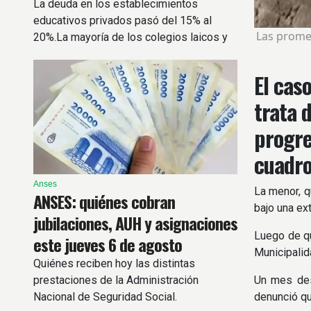
La deuda en los establecimientos
educativos privados pasó del 15% al
Las promes
20%.La mayoría de los colegios laicos y
sin aporte estatal aumentará un 10% las
cuotas.
El cas
trata 
progre
cuadro
Anses
La menor, q
ANSES: quiénes cobran
bajo una ex
jubilaciones, AUH y asignaciones
Luego de qu
este jueves 6 de agosto
Municipalid
Quiénes reciben hoy las distintas
prestaciones de la Administración
Un mes desp
Nacional de Seguridad Social.
denunció qu