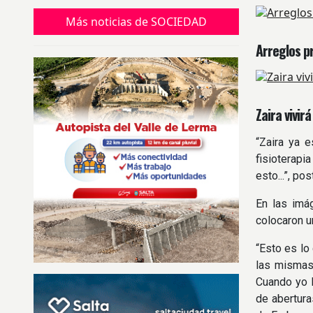
Más noticias de SOCIEDAD
Arreglos p
Zaira vivir
“Zaira ya 
fisioterapi
esto...”, po
En las imá
colocaron un
“Esto es lo
las mismas,
Cuando yo l
de abertura