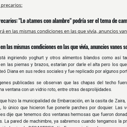
recarios: "Lo atamos con alambre" podría ser el tema de ca
á en las mismas condiciones en las que vivía, anuncios vanos s
está ingiriendo yoghurt y otros alimentos blandos como así t
a en las piernas y brazos, estarían por darle el alta pero los qu
steó Diana en sus redes sociales y fue replicado por algunos port
genes publicadas se observan que las chapas del techo fue
a ventana con un vidrio roto, entre otras desprolijidades.
 que hizo la municipalidad de Embarcación, en la casita de Zaira
 lo único que hicieron fue ponerle parches por doquier. Las 
es dije que tenemos dos ventanas hermosas que fueron donadas
s. La pared de machimbre, ya sabremos cuando tengamos la prim