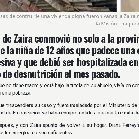
as de contruirle una vivienda digna fueron vanas, a Zaira no
la Misión Chaque
o de Zaira conmovió no solo a la provi
de la niña de 12 años que padece una
siva y que debió ser hospitalizada en
 de desnutrición el mes pasado.
ue no tiene madre y está bajo la tutela de su abuelo, vivía en c
trema pobreza.
e trascendiera su caso y fuera trasladada por el Ministerio de S
ad de Embarcación se había comprometido a mejorar la casita de 
ués, y con Zaira apunto de volver a su hogar, Diana Ferreyra
e los arreglos no son suficientes.