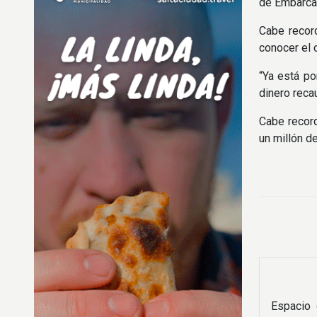
de Embarcac
Cabe recor
conocer el 
“Ya está po
dinero recau
Cabe record
un millón d
Espacio 